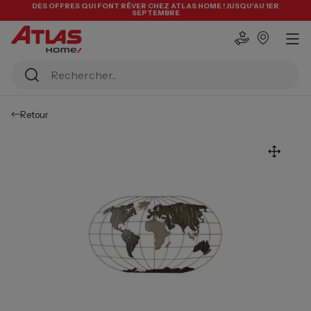
DES OFFRES QUI FONT RÊVER CHEZ ATLAS HOME ! JUSQU'AU 1ER
SEPTEMBRE
Retour