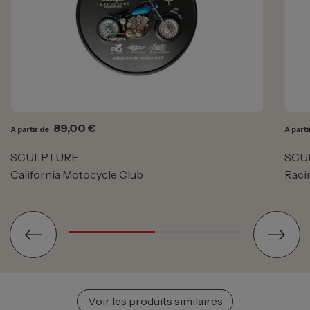
Prix
89,00 €
A partir de
A parti
SCULPTURE
SCU
California Motocycle Club
Raci
Voir les produits similaires