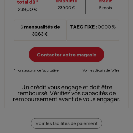
emprunté
crédit
total dû *
239,00 €
6
mois
239,00 €
mensualités de
TAEG FIXE :
0,000 %
6
39,83 €
Contacter votre magasin
* Hors assurance facultative
Voir les détails de l'offre
Un crédit vous engage et doit être
remboursé.
Vérifiez vos capacités de
remboursement avant de vous engager.
Voir les facilités de paiement