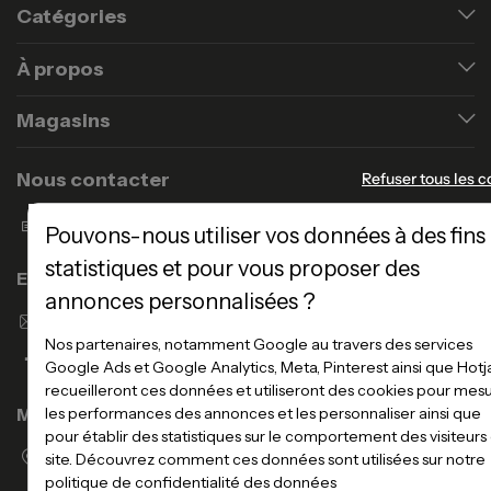
Catégories
À propos
Magasins
Nous contacter
Refuser tous les c
Formulaire de contact
Pouvons-nous utiliser vos données à des fins
statistiques et pour vous proposer des
Enseigne Atlas Home
annonces personnalisées ?
Envoyer un email
Nos partenaires, notamment Google au travers des services
Google Ads et Google Analytics, Meta, Pinterest ainsi que Hotj
recueilleront ces données et utiliseront des cookies pour mes
les performances des annonces et les personnaliser ainsi que
Magasins
pour établir des statistiques sur le comportement des visiteurs
Voir la liste des magasins
site. Découvrez comment ces données sont utilisées sur notre
politique de confidentialité des données