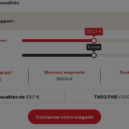
sualités
pport :
33,17 €
ée :
6
mois
l dû *
Montant emprunté
Duré
199,00 €
€
ualités de
33,17 €
TAEG FIXE :
0,0
Contacter votre magasin