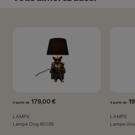
179,00 €
19
Prix
Pr
A partir de
A partir de
LAMPE
LAMPE
Lampe Dog 45.035
Lampe Gira