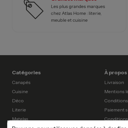
Les plus grandes marques
chez Atlas Home : literie,
meuble et cuisine
Catégories
À propos
Canapés
Livraison
Cuisine
Mentions l
Déco
Conditions 
Literie
Paiement s
Matelas
Conditions
Meubles
Garanties