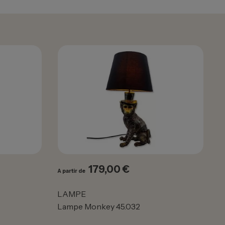
179,00 €
Prix
A partir de
LAMPE
Lampe Monkey 45.032