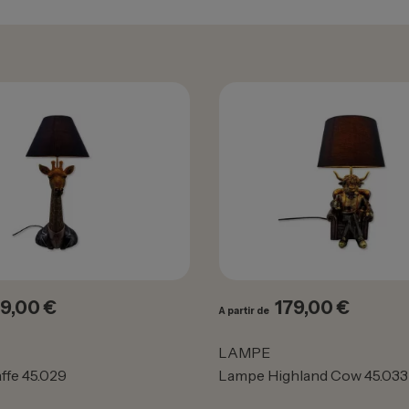
9,00 €
179,00 €
ix
Prix
A partir de
LAMPE
ffe 45.029
Lampe Highland Cow 45.033