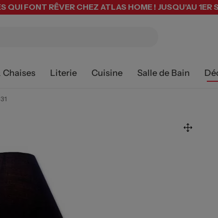
S QUI FONT RÊVER CHEZ ATLAS HOME ! JUSQU'AU 1ER
& Chaises
Literie
Cuisine
Salle de Bain
Dé
31