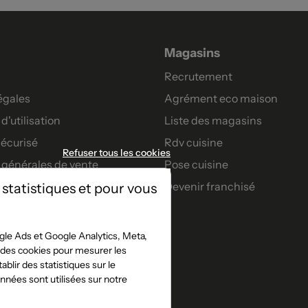
Magasins
Recrutement
égales
Agrément eco maison
d'utilisation
Liste des magasins
écurisé
Rdv cuisine
Refuser tous les cookies
 générales de vente
Pose cuisine
Devenir franchisé
 statistiques et pour vous
artenaires
nt
le Ads et Google Analytics, Meta,
t des cookies pour mesurer les
s confort
blir des statistiques sur le
jeu concours facebook
nées sont utilisées sur notre
e