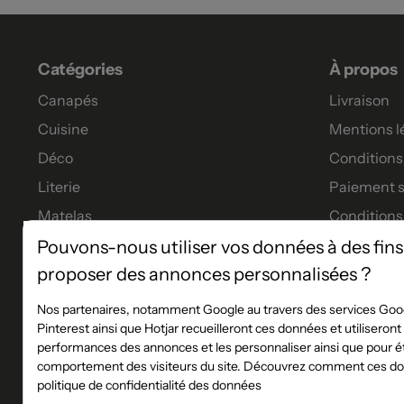
Catégories
À propos
Canapés
Livraison
Cuisine
Mentions l
Déco
Conditions 
Literie
Paiement s
Matelas
Conditions
Meubles
Garanties
Pouvons-nous utiliser vos données à des fins
proposer des annonces personnalisées ?
Tables à manger
Tous nos p
Financeme
Nos partenaires, notamment Google au travers des services Goog
Pinterest ainsi que Hotjar recueilleront ces données et utiliseron
Les service
performances des annonces et les personnaliser ainsi que pour éta
Règlement 
comportement des visiteurs du site. Découvrez comment ces don
politique de confidentialité des données
Plan du sit