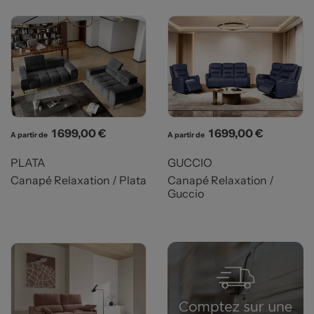
Prix
Prix
1 699,00 €
1 699,00 €
A partir de
A partir de
PLATA
GUCCIO
Canapé Relaxation / Plata
Canapé Relaxation /
Guccio