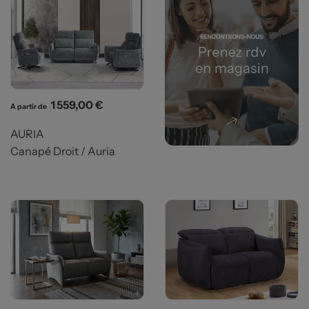
Prix
1 559,00 €
A partir de
AURIA
Canapé Droit / Auria