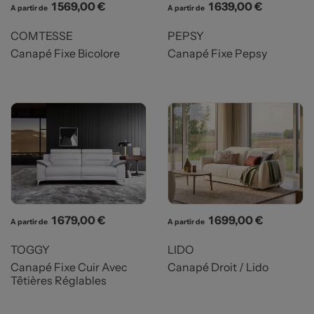
Prix
Prix
1 569,00 €
1 639,00 €
A partir de
A partir de
COMTESSE
PEPSY
Canapé Fixe Bicolore
Canapé Fixe Pepsy
Prix
Prix
1 679,00 €
1 699,00 €
A partir de
A partir de
TOGGY
LIDO
Canapé Fixe Cuir Avec
Canapé Droit / Lido
Têtières Réglables