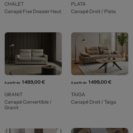
CHALET
PLATA
Canapé Fixe Dossier Haut
Canapé Droit / Plata
Prix
Prix
1 489,00 €
1 499,00 €
A partir de
A partir de
GRANIT
TAIGA
Canapé Convertible /
Canapé Droit / Taiga
Granit