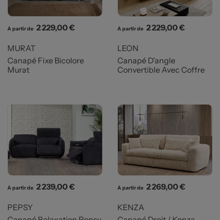
Prix
Prix
2 229,00 €
2 229,00 €
A partir de
A partir de
MURAT
LEON
Canapé Fixe Bicolore
Canapé D'angle
Murat
Convertible Avec Coffre
Prix
Prix
2 239,00 €
2 269,00 €
A partir de
A partir de
PEPSY
KENZA
Canapé Relaxation Pepsy
Canapé Droit / Kenza