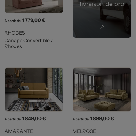
Prix
1 779,00 €
A partir de
RHODES
Canapé Convertible /
Rhodes
Prix
Prix
1 849,00 €
1 899,00 €
A partir de
A partir de
AMARANTE
MELROSE