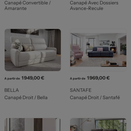
Canapé Convertible /
Canapé Avec Dossiers
Amarante
Avance-Recule
Prix
Prix
1 949,00 €
1 969,00 €
A partir de
A partir de
BELLA
SANTAFE
Canapé Droit / Bella
Canapé Droit / Santafé