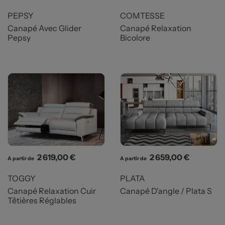
PEPSY
COMTESSE
Canapé Avec Glider
Canapé Relaxation
Pepsy
Bicolore
Prix
Prix
2 619,00 €
2 659,00 €
A partir de
A partir de
TOGGY
PLATA
Canapé Relaxation Cuir
Canapé D'angle / Plata S
Têtières Réglables