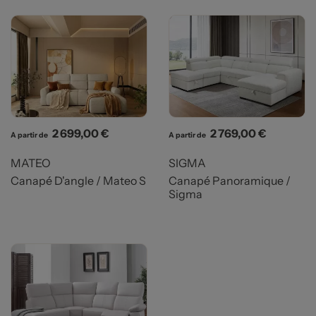
Prix
Prix
2 699,00 €
2 769,00 €
A partir de
A partir de
MATEO
SIGMA
Canapé D'angle / Mateo S
Canapé Panoramique /
Sigma