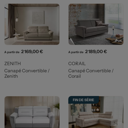
Prix
Prix
2 169,00 €
2 189,00 €
A partir de
A partir de
ZENITH
CORAIL
Canapé Convertible /
Canapé Convertible /
Zenith
Corail
FIN DE SÉRIE