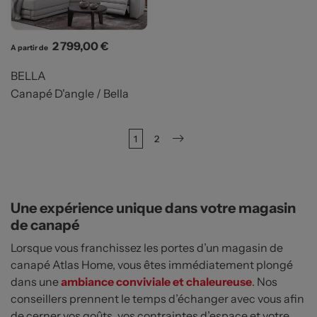
Prix
2 799,00 €
A partir de
BELLA
Canapé D'angle / Bella
1
2
Suivant
Une expérience unique dans votre magasin
de canapé
Lorsque vous franchissez les portes d’un magasin de
canapé Atlas Home, vous êtes immédiatement plongé
dans une
ambiance conviviale et chaleureuse
. Nos
conseillers prennent le temps d’échanger avec vous afin
de cerner vos goûts, vos contraintes d’espace et votre