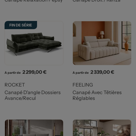
FIN DE SÉRIE
Prix
Prix
2 299,00 €
2 339,00 €
A partir de
A partir de
ROCKET
FEELING
Canapé D'angle Dossiers
Canapé Avec Têtières
Avance/Recul
Réglables