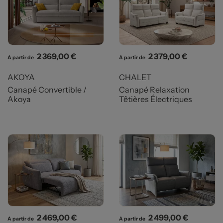
Prix
Prix
2 369,00 €
2 379,00 €
A partir de
A partir de
AKOYA
CHALET
Canapé Convertible /
Canapé Relaxation
Akoya
Têtières Électriques
Prix
Prix
2 469,00 €
2 499,00 €
A partir de
A partir de