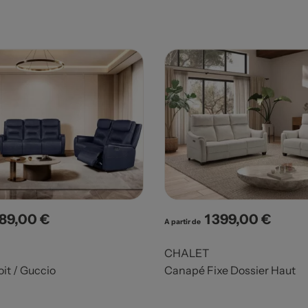
389,00 €
1 399,00 €
x
Prix
A partir de
CHALET
it / Guccio
Canapé Fixe Dossier Haut