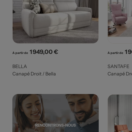
1 949,00 €
1 
Prix
Pri
A partir de
A partir de
BELLA
SANTAFE
Canapé Droit / Bella
Canapé Dro