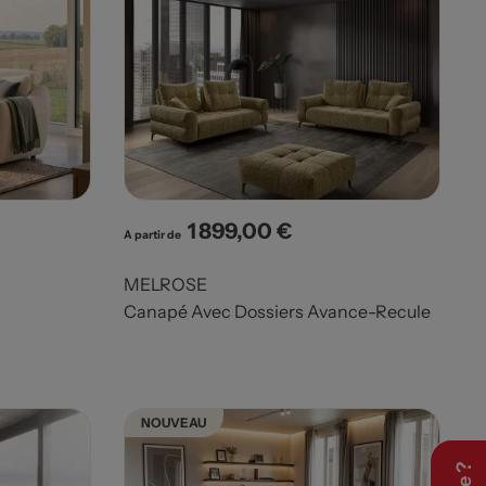
1 899,00 €
Prix
A partir de
MELROSE
Canapé Avec Dossiers Avance-Recule
NOUVEAU