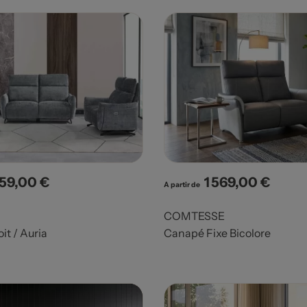
559,00 €
1 569,00 €
x
Prix
A partir de
COMTESSE
it / Auria
Canapé Fixe Bicolore