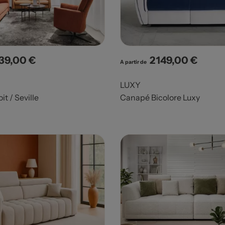
139,00 €
2 149,00 €
x
Prix
A partir de
LUXY
t / Seville
Canapé Bicolore Luxy