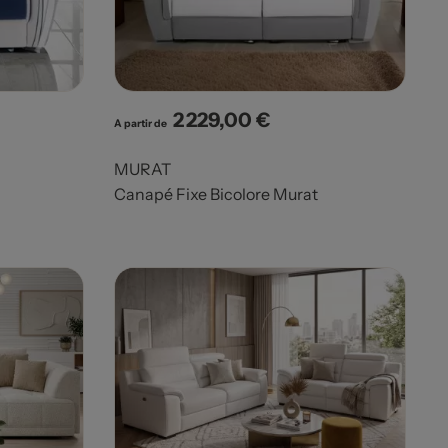
2 229,00 €
Prix
A partir de
MURAT
Canapé Fixe Bicolore Murat