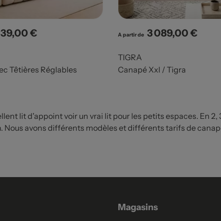
339,00 €
3 089,00 €
x
Prix
A partir de
TIGRA
c Têtières Réglables
Canapé Xxl / Tigra
ent lit d'appoint voir un vrai lit pour les petits espaces. En 2
on. Nous avons différents modèles et différents tarifs de canap
Magasins