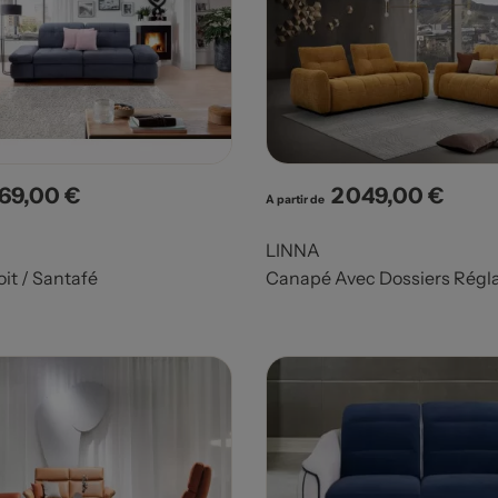
969,00 €
2 049,00 €
x
Prix
A partir de
LINNA
it / Santafé
Canapé Avec Dossiers Régla