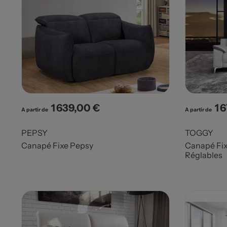
1 639,00 €
1 
Prix
Pri
A partir de
A partir de
PEPSY
TOGGY
Canapé Fixe Pepsy
Canapé Fix
Réglables