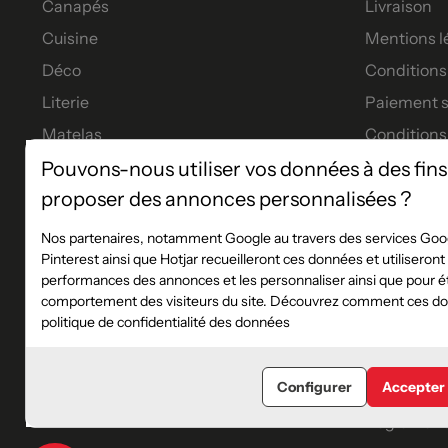
Canapés
Livraison
Cuisine
Mentions l
Déco
Conditions 
Literie
Paiement s
Matelas
Conditions
Meubles
Garanties
Pouvons-nous utiliser vos données à des fins
proposer des annonces personnalisées ?
Tables à manger
Tous nos p
Financeme
Nos partenaires, notamment Google au travers des services Goog
Pinterest ainsi que Hotjar recueilleront ces données et utiliseron
Les service
performances des annonces et les personnaliser ainsi que pour éta
Règlement 
comportement des visiteurs du site. Découvrez comment ces don
politique de confidentialité des données
Plan du sit
Blog
Configurer
Accepter
Catalogue
Règlement 