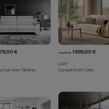
679,00 €
1 699,00 €
x
Prix
A partir de
LIDO
e Cuir Avec Têtières
Canapé Droit / Lido