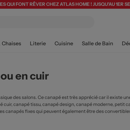
ES QUI FONT RÊVER CHEZ ATLAS HOME ! JUSQU'AU 1ER 
& Chaises
Literie
Cuisine
Salle de Bain
Dé
ou en cuir
ssique des salons. Ce canapé est très apprécié car il existe 
pé cuir, canapé tissu, canapé design, canapé moderne, petit c
es canapés fixes qui peuvent également être des convertible