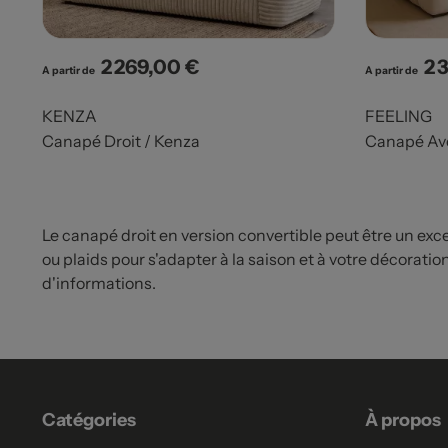
2 269,00 €
2 
Prix
Pri
A partir de
A partir de
KENZA
FEELING
Canapé Droit / Kenza
Canapé Ave
Le canapé droit en version convertible peut être un excell
ou plaids pour s'adapter à la saison et à votre décorati
d'informations.
Catégories
À propos