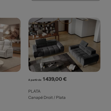
1 439,00 €
Prix
A partir de
PLATA
Canapé Droit / Plata