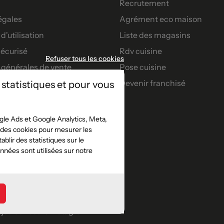
Recrutement
égales
Agrément eco maison
d'utilisation
Liste des magasins
écurisé
Rdv cuisine
Refuser tous les cookies
 générales de vente
Pose cuisine
Devenir franchisé
 statistiques et pour vous
artenaires
nt
le Ads et Google Analytics, Meta,
t des cookies pour mesurer les
s confort
blir des statistiques sur le
jeu concours facebook
nées sont utilisées sur notre
e
jeu concours instagram