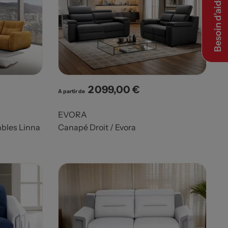
Besoin d’aide ?
2 099,00 €
Prix
A partir de
EVORA
bles Linna
Canapé Droit / Evora