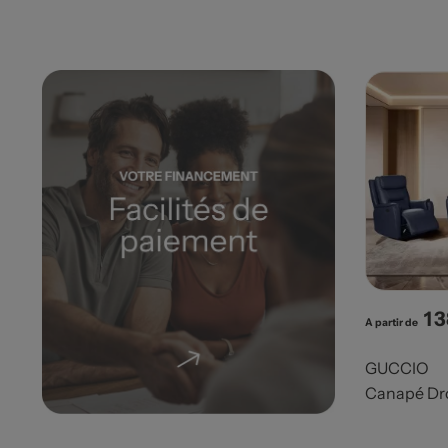
1 
Pri
A partir de
GUCCIO
Canapé Dro