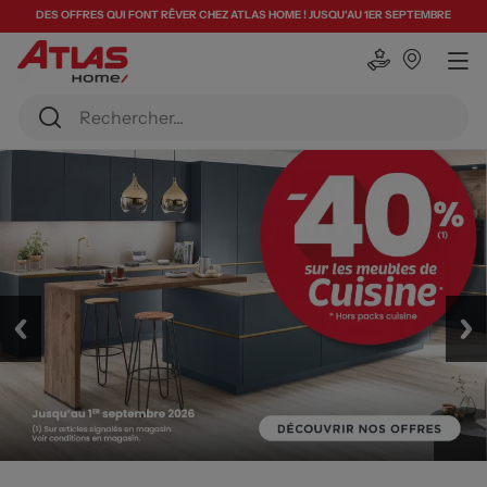
DES OFFRES QUI FONT RÊVER CHEZ ATLAS HOME ! JUSQU'AU 1ER SEPTEMBRE