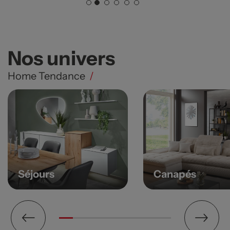
1
2
3
4
5
6
Nos univers
Home Tendance
/
Séjours
Canapés