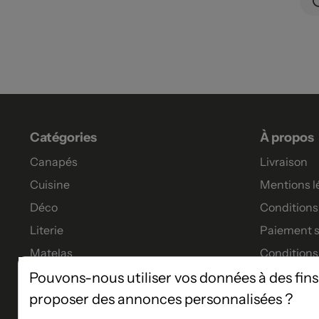
Catégories
À propos
Canapés
Livraison
Cuisine
Mentions l
Déco
Conditions 
Literie
Paiement s
Matelas
Conditions
Meubles
Garanties
Pouvons-nous utiliser vos données à des fins
proposer des annonces personnalisées ?
Tables à manger
Tous nos p