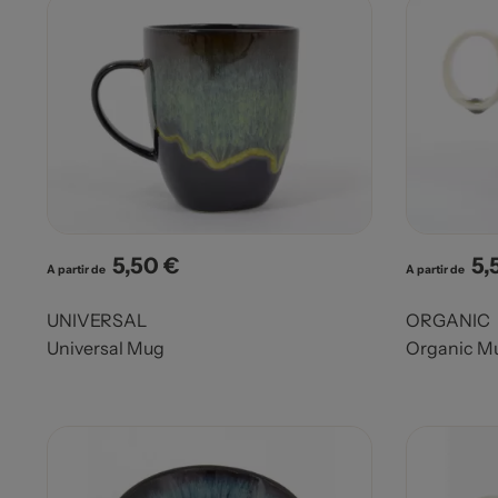
5,50 €
5,
Prix
Pri
A partir de
A partir de
UNIVERSAL
ORGANIC
Universal Mug
Organic M