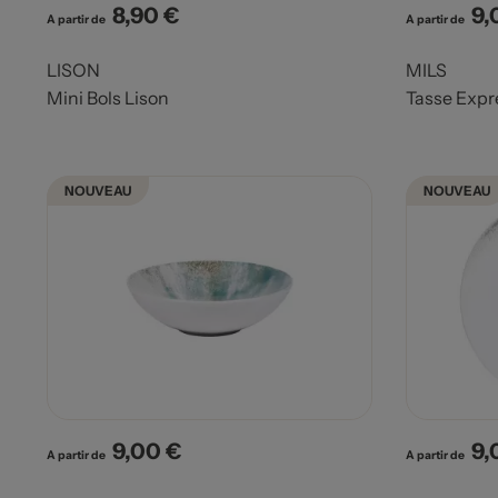
8,90 €
9,
Prix
Pri
A partir de
A partir de
LISON
MILS
Mini Bols Lison
Tasse Expr
NOUVEAU
NOUVEAU
9,00 €
9,
Prix
Pri
A partir de
A partir de