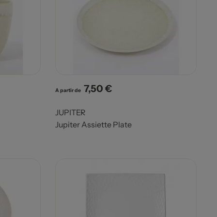
7,50 €
Prix
A partir de
JUPITER
Jupiter Assiette Plate