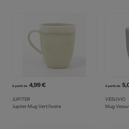
4,99 €
5,
Prix
Pri
A partir de
A partir de
JUPITER
VESUVIO
Jupiter Mug Vert/Ivoire
Mug Vesuv