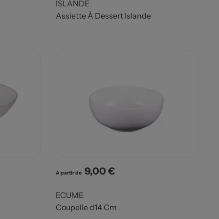
ISLANDE
Assiette À Dessert Islande
9,00 €
Prix
A partir de
ECUME
Coupelle d14 Cm