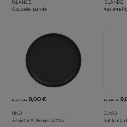
ISLANDE
ISLANDE
Coupelle Islande
Assiette Pl
9,00 €
9,
Prix
Pri
A partir de
A partir de
UNO
ELYAS
Assiette À Dessert 22 Cm
Bol Jumbo 