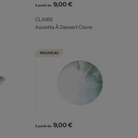
9,00 €
Prix
A partir de
CLAIRE
Assiette À Dessert Claire
NOUVEAU
9,00 €
Prix
A partir de