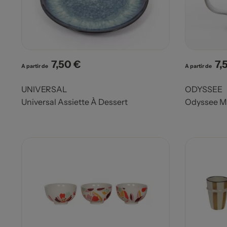
7,50 €
7,
Prix
Pri
A partir de
A partir de
UNIVERSAL
ODYSSEE
Universal Assiette À Dessert
Odyssee M