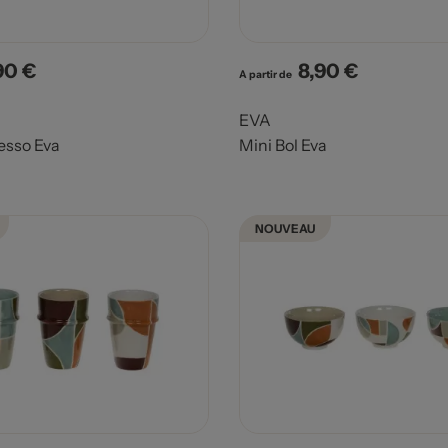
90 €
8,90 €
x
Prix
A partir de
EVA
esso Eva
Mini Bol Eva
NOUVEAU