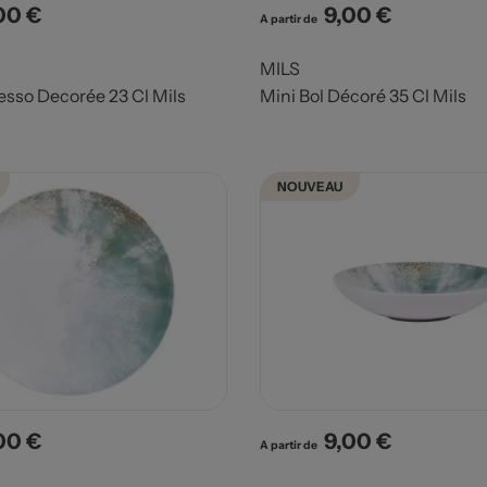
00 €
9,00 €
x
Prix
A partir de
MILS
esso Decorée 23 Cl Mils
Mini Bol Décoré 35 Cl Mils
NOUVEAU
00 €
9,00 €
x
Prix
A partir de