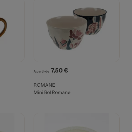
7,50 €
Prix
A partir de
ROMANE
Mini Bol Romane