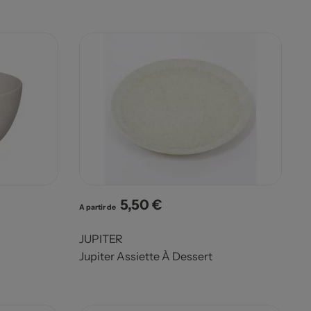
5,50 €
Prix
A partir de
JUPITER
Jupiter Assiette À Dessert