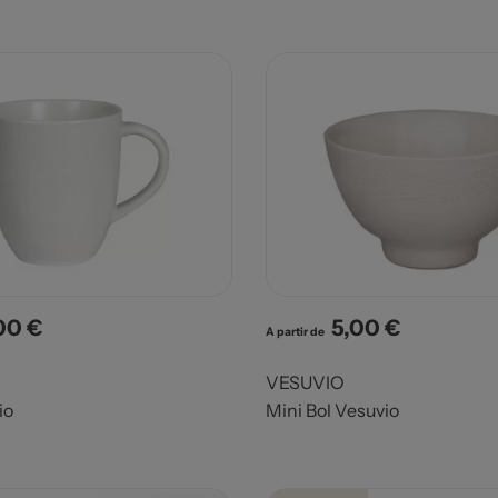
00 €
5,00 €
x
Prix
A partir de
VESUVIO
io
Mini Bol Vesuvio