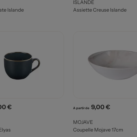
ISLANDE
ate Islande
Assiette Creuse Islande
00 €
9,00 €
x
Prix
A partir de
MOJAVE
Elyas
Coupelle Mojave 17cm