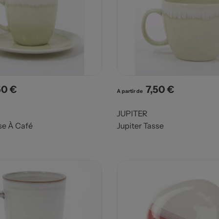
50 €
7,50 €
x
Prix
A partir de
JUPITER
se À Café
Jupiter Tasse