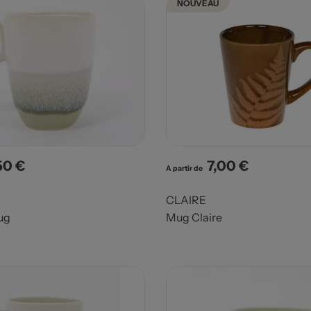
NOUVEAU
50 €
7,00 €
x
Prix
A partir de
CLAIRE
ug
Mug Claire