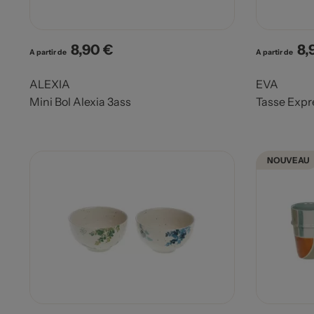
8,90 €
8,
Prix
Pri
A partir de
A partir de
ALEXIA
EVA
Mini Bol Alexia 3ass
Tasse Expr
NOUVEAU