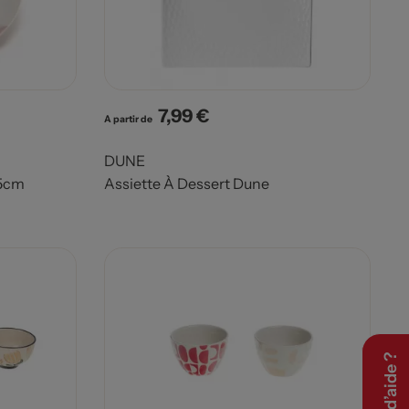
7,99 €
Prix
A partir de
DUNE
.5cm
Assiette À Dessert Dune