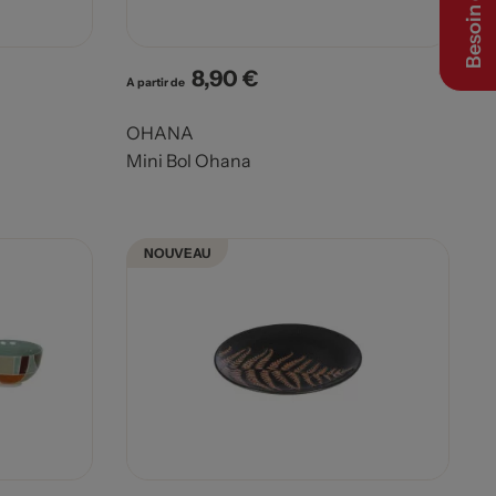
Besoin d’aide ?
8,90 €
Prix
A partir de
OHANA
Mini Bol Ohana
NOUVEAU