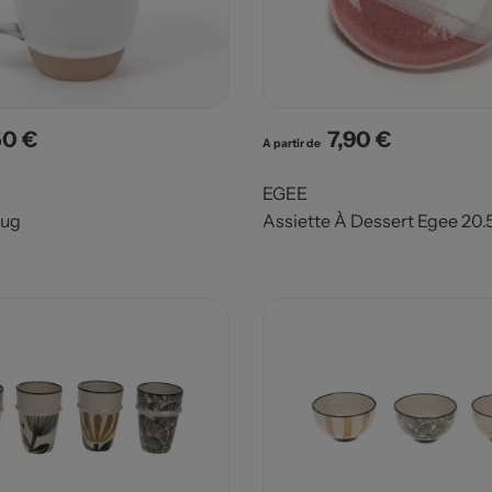
50 €
7,90 €
x
Prix
A partir de
EGEE
ug
Assiette À Dessert Egee 20