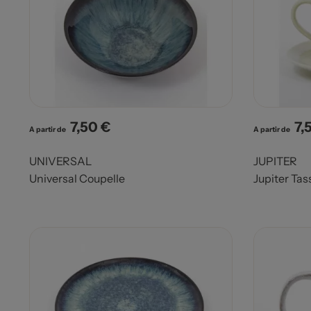
7,50 €
7,
Prix
Pri
A partir de
A partir de
UNIVERSAL
JUPITER
Universal Coupelle
Jupiter Tas