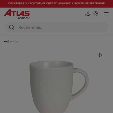
DES OFFRES QUI FONT RÊVER CHEZ ATLAS HOME ! JUSQU'AU 1ER SEPTEMBRE
Retour