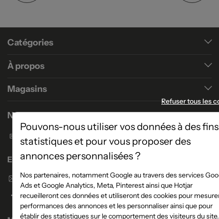
Catégories
À propos
Magasins
Refuser tous les c
Nous contacter
Pouvons-nous utiliser vos données à des fins
Formulaire de contact
statistiques et pour vous proposer des
annonces personnalisées ?
Enseigne Atlas Home
Nos partenaires, notamment Google au travers des services Goo
Envoyer un email
Ads et Google Analytics, Meta, Pinterest ainsi que Hotjar
recueilleront ces données et utiliseront des cookies pour mesurer
performances des annonces et les personnaliser ainsi que pour
établir des statistiques sur le comportement des visiteurs du site.