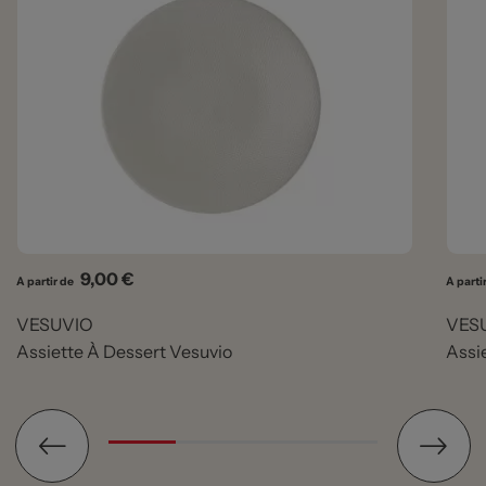
Prix
9,00 €
A partir de
A parti
VESUVIO
VES
Assiette À Dessert Vesuvio
Assi