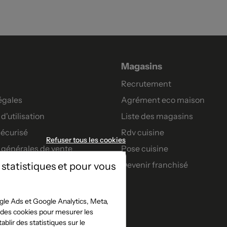
Magasins
Recrutement
égales
Agrément eco maison
d'utilisation
Liste des magasins
écurisé
Rdv cuisine
Refuser tous les cookies
 générales de vente
Pose cuisine
Devenir franchisé
 statistiques et pour vous
artenaires
nt
le Ads et Google Analytics, Meta,
t des cookies pour mesurer les
s confort
blir des statistiques sur le