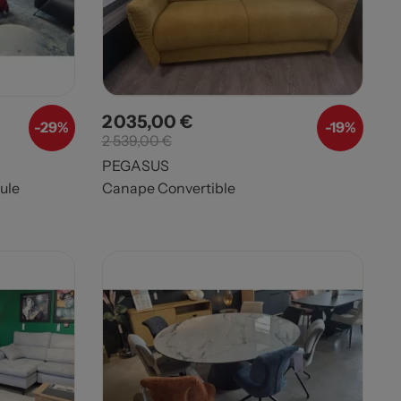
2 035,00 €
Prix
Prix de base
-29%
-19%
2 539,00 €
PEGASUS
ule
Canape Convertible