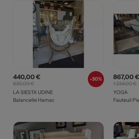
440,00 €
867,00 
Prix
Prix de base
Prix
-30%
630,00 €
1 234,00 €
LA SIESTA UDINE
YOGA
Balancelle Hamac
Fauteuil Pi