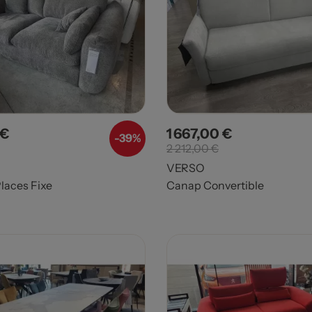
 €
1 667,00 €
Prix de base
Prix
Prix de base
-39%
2 212,00 €
VERSO
laces Fixe
Canap Convertible