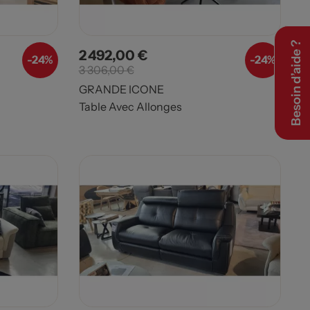
Besoin d’aide ?
2 492,00 €
Prix
Prix de base
-24%
-24%
3 306,00 €
GRANDE ICONE
Table Avec Allonges