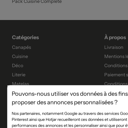
Pack Cuisine Complete
Catégories
À propos
Canapés
Livraison
Cuisine
Mentions l
Déco
Conditions 
Literie
Paiement s
Matelas
Conditions
Meubles
Garanties
Pouvons-nous utiliser vos données à des fins
proposer des annonces personnalisées ?
Tables à manger
Tous nos p
Financeme
Nos partenaires, notamment Google au travers des services Goog
Pinterest ainsi que Hotjar recueilleront ces données et utiliseron
Les service
performances des annonces et les personnaliser ainsi que pour éta