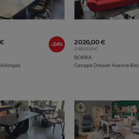
 €
2 026,00 €
Prix de base
Prix
Prix de base
-24%
2 887,00 €
BORRA
 Allonges
Canape Dossier Avance Rec