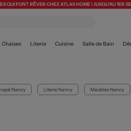
ES QUI FONT RÊVER CHEZ ATLAS HOME ! JUSQU'AU 1ER 
& Chaises
Literie
Cuisine
Salle de Bain
Dé
napé Nancy
Literie Nancy
Meubles Nancy