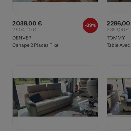
2 038,00 €
2 286,00
Prix
Prix de base
Prix
-29%
2 904,00 €
2 853,00 €
DENVER
TOMMY
Canape 2 Places Fixe
Table Avec