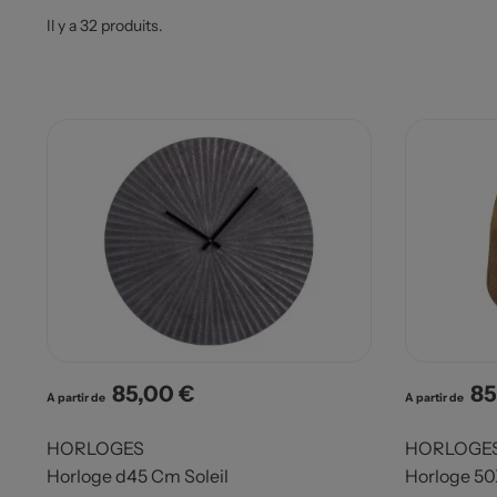
Il y a 32 produits.
85,00 €
85
Prix
Pri
A partir de
A partir de
HORLOGES
HORLOGE
Horloge d45 Cm Soleil
Horloge 50