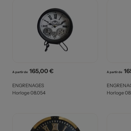
165,00 €
16
Prix
Pri
A partir de
A partir de
ENGRENAGES
ENGRENA
Horloge 08.054
Horloge 08