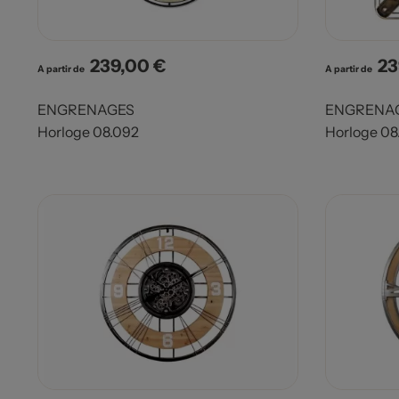
239,00 €
23
Prix
Pri
A partir de
A partir de
ENGRENAGES
ENGRENA
Horloge 08.092
Horloge 08