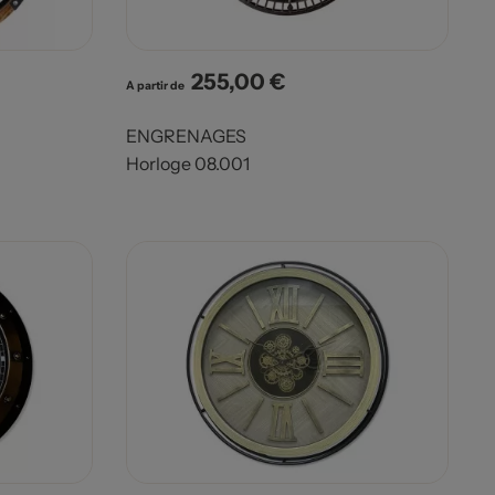
255,00 €
Prix
A partir de
ENGRENAGES
Horloge 08.001