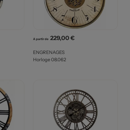
229,00 €
Prix
A partir de
ENGRENAGES
Horloge 08.062