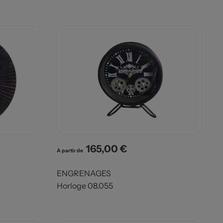
165,00 €
Prix
A partir de
ENGRENAGES
Horloge 08.055