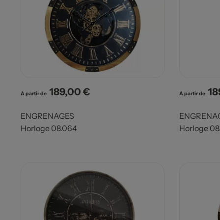
189,00 €
18
Prix
Pri
A partir de
A partir de
ENGRENAGES
ENGRENA
Horloge 08.064
Horloge 08