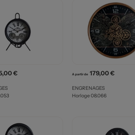
5,00 €
179,00 €
x
Prix
A partir de
GES
ENGRENAGES
.053
Horloge 08.066