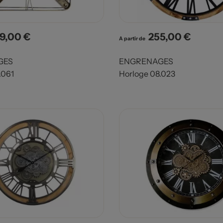
9,00 €
255,00 €
x
Prix
A partir de
GES
ENGRENAGES
.061
Horloge 08.023