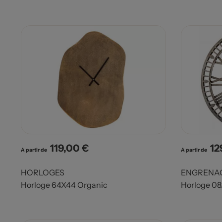
119,00 €
12
Prix
Pri
A partir de
A partir de
HORLOGES
ENGRENA
Horloge 64X44 Organic
Horloge 08