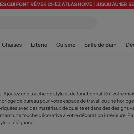
ES QUI FONT RÊVER CHEZ ATLAS HOME ! JUSQU'AU 1ER 
& Chaises
Literie
Cuisine
Salle de Bain
Dé
 Ajoutez une touche de style et de fonctionnalité à votre ma
horloge de bureau pour votre espace de travail ou une horlog
briquées avec des matériaux de qualité et dans des designs v
ement une touche décorative à votre décoration intérieure. Par
yle et élégance.