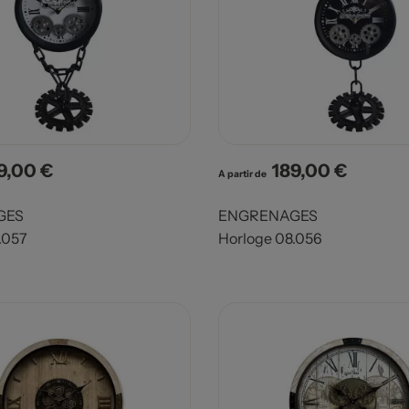
9,00 €
189,00 €
x
Prix
A partir de
GES
ENGRENAGES
.057
Horloge 08.056