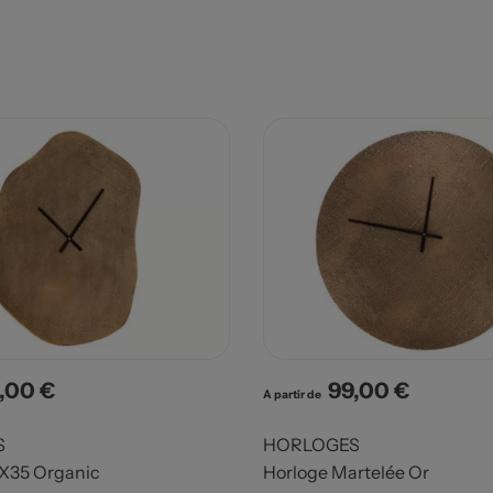
,00 €
99,00 €
x
Prix
A partir de
S
HORLOGES
X35 Organic
Horloge Martelée Or