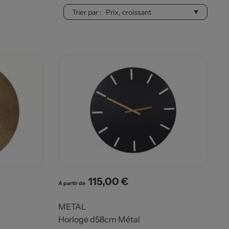
Trier par :
115,00 €
Prix
A partir de
METAL
Horloge d58cm Métal