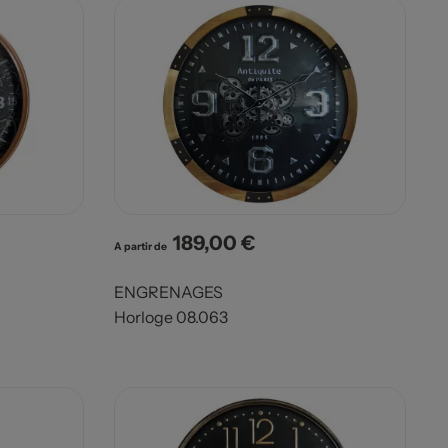
189,00 €
Prix
A partir de
ENGRENAGES
Horloge 08.063