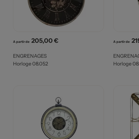
205,00 €
21
Prix
Pri
A partir de
A partir de
ENGRENAGES
ENGRENA
Horloge 08.052
Horloge 08.