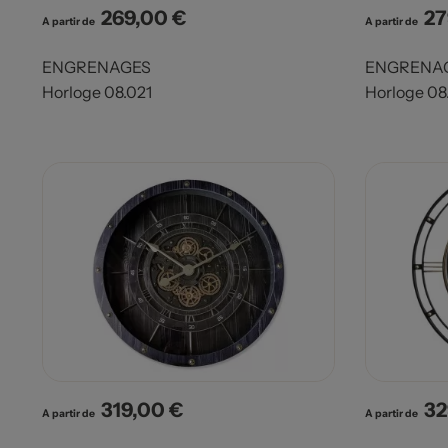
269,00 €
27
Prix
Pri
A partir de
A partir de
ENGRENAGES
ENGRENA
Horloge 08.021
Horloge 08
319,00 €
32
Prix
Pri
A partir de
A partir de