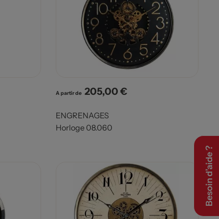
205,00 €
Prix
A partir de
ENGRENAGES
Horloge 08.060
Besoin d’aide ?