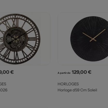
9,00 €
129,00 €
x
Prix
A partir de
GES
HORLOGES
.026
Horloge d59 Cm Soleil