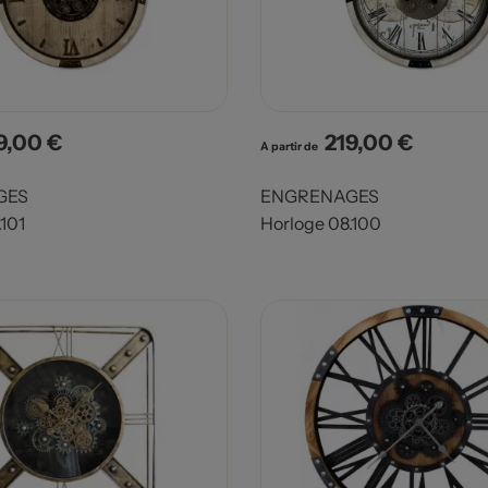
9,00 €
219,00 €
x
Prix
A partir de
GES
ENGRENAGES
101
Horloge 08.100