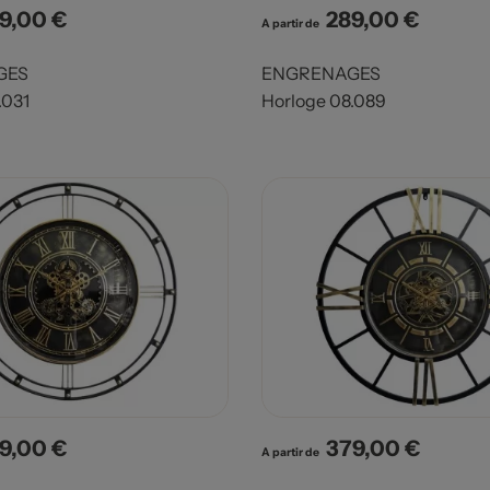
9,00 €
289,00 €
x
Prix
A partir de
GES
ENGRENAGES
.031
Horloge 08.089
9,00 €
379,00 €
x
Prix
A partir de