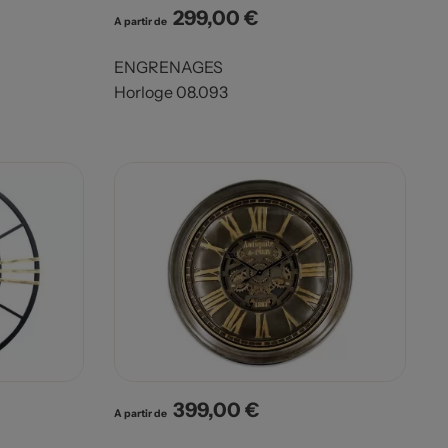
299,00 €
Prix
A partir de
ENGRENAGES
Horloge 08.093
399,00 €
Prix
A partir de