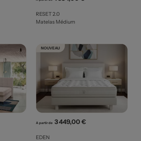
RESET 2.0
Matelas Médium
NOUVEAU
3 449,00 €
Prix
A partir de
EDEN