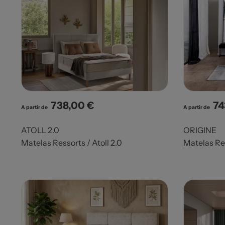
738,00 €
74
Prix
Pri
A partir de
A partir de
ATOLL 2.0
ORIGINE
Matelas Ressorts / Atoll 2.0
Matelas Re