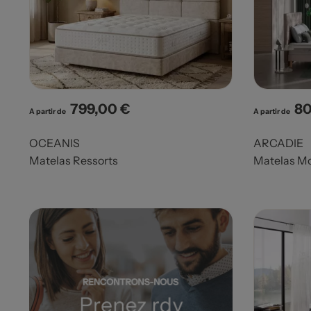
799,00 €
80
Prix
Pri
A partir de
A partir de
OCEANIS
ARCADIE
Matelas Ressorts
Matelas Mo