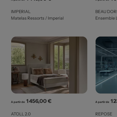
IMPERIAL
BEAU DOR
Matelas Ressorts / Imperial
Ensemble L
1 456,00 €
1 
Prix
Pri
A partir de
A partir de
ATOLL 2.0
REPOSE