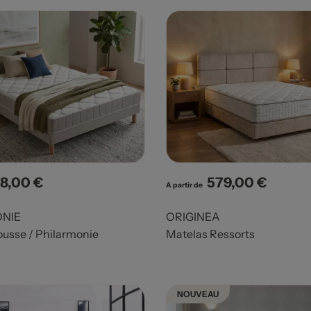
8,00 €
579,00 €
x
Prix
A partir de
NIE
ORIGINEA
usse / Philarmonie
Matelas Ressorts
NOUVEAU