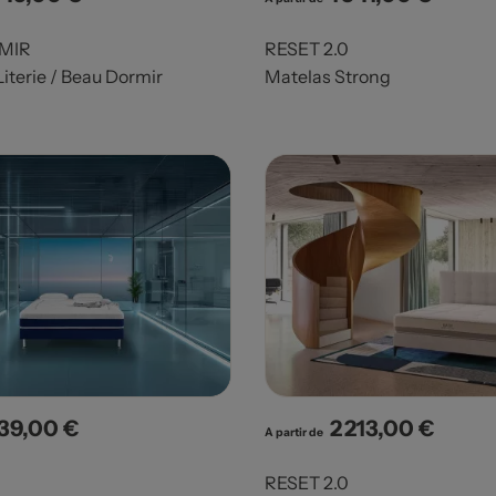
MIR
RESET 2.0
iterie / Beau Dormir
Matelas Strong
239,00 €
2 213,00 €
x
Prix
A partir de
RESET 2.0