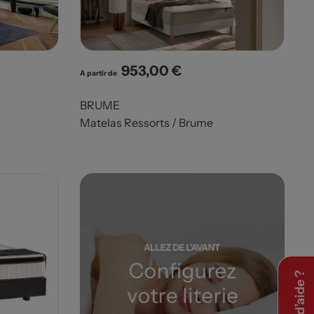
953,00 €
Prix
A partir de
BRUME
Matelas Ressorts / Brume