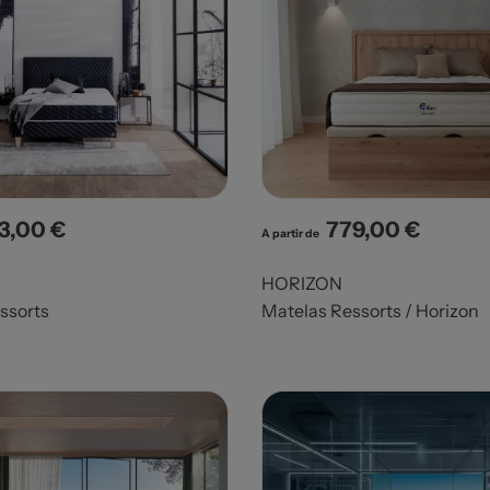
3,00 €
779,00 €
x
Prix
A partir de
HORIZON
ssorts
Matelas Ressorts / Horizon