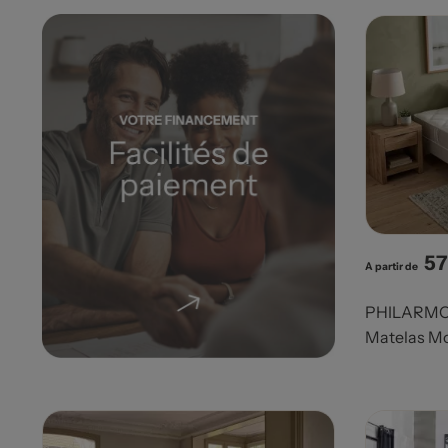
57
Pri
A partir de
PHILARMO
Matelas Mo