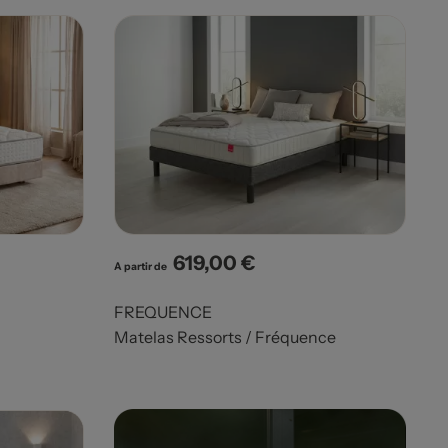
619,00 €
Prix
A partir de
FREQUENCE
Matelas Ressorts / Fréquence