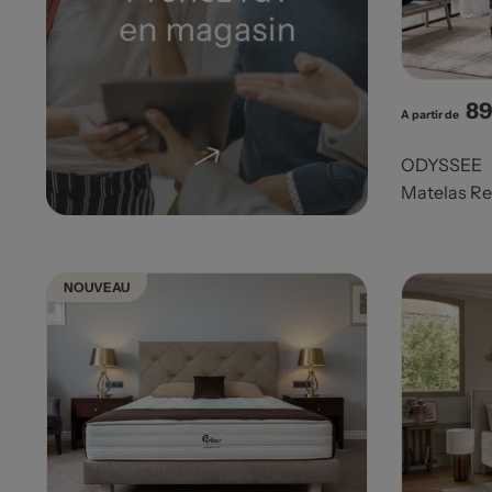
89
Pri
A partir de
ODYSSEE
Matelas Re
NOUVEAU