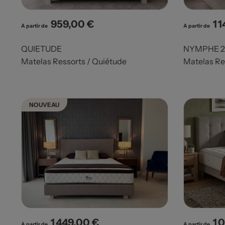
959,00 €
1 
Prix
Pri
A partir de
A partir de
QUIETUDE
NYMPHE 2
Matelas Ressorts / Quiétude
Matelas Re
NOUVEAU
1 449,00 €
1 
Prix
Pri
A partir de
A partir de