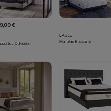
9,00 €
x
EAGLE
Matelas Ressorts
ssorts / Odyssée