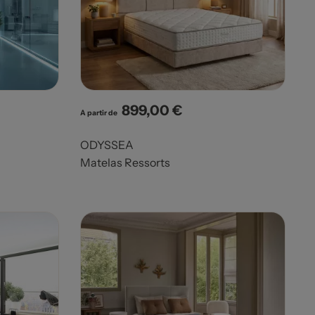
899,00 €
Prix
A partir de
ODYSSEA
Matelas Ressorts