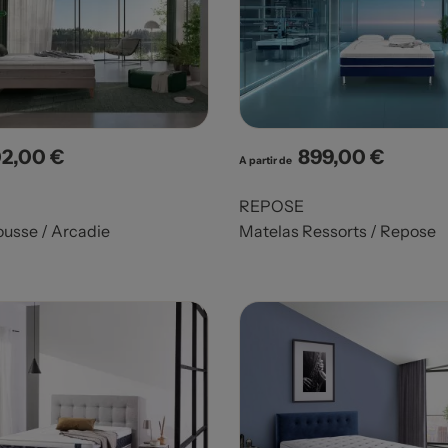
2,00 €
899,00 €
x
Prix
A partir de
REPOSE
usse / Arcadie
Matelas Ressorts / Repose