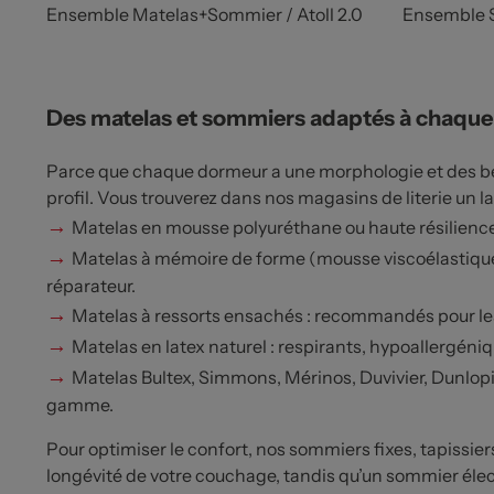
Ensemble Matelas+Sommier / Atoll 2.0
Ensemble 
Des matelas et sommiers adaptés à chaqu
Parce que chaque dormeur a une morphologie et des beso
profil. Vous trouverez dans nos magasins de literie un la
→
Matelas en mousse polyuréthane ou haute résilienc
→
Matelas à mémoire de forme (mousse viscoélastique) 
réparateur.
→
Matelas à ressorts ensachés : recommandés pour les
→
Matelas en latex naturel : respirants, hypoallergéni
→
Matelas Bultex, Simmons, Mérinos, Duvivier, Dunlopil
gamme.
Pour optimiser le confort, nos sommiers fixes, tapissie
longévité de votre couchage, tandis qu’un sommier électr