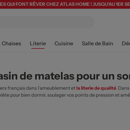
ES QUI FONT RÊVER CHEZ ATLAS HOME ! JUSQU'AU 1ER 
& Chaises
Literie
Cuisine
Salle de Bain
Dé
asin de matelas pour un s
ers français dans l’ameublement et
la literie de qualité
. Dans
lète pour bien dormir, soulager vos points de pression et a