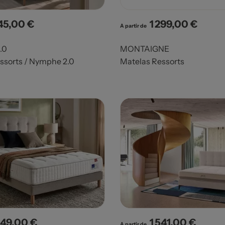
145,00 €
1 299,00 €
x
Prix
A partir de
.0
MONTAIGNE
ssorts / Nymphe 2.0
Matelas Ressorts
049,00 €
1 541,00 €
x
Prix
A partir de