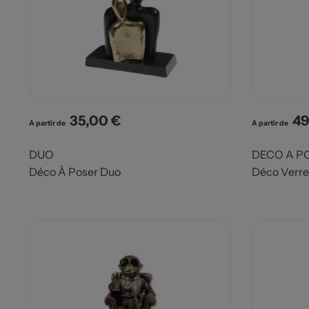
35,00 €
49
Prix
Pri
A partir de
A partir de
DUO
DECO A P
Déco À Poser Duo
Déco Verre