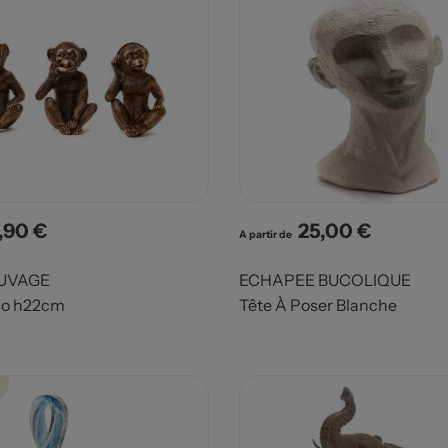
,90 €
25,00 €
x
Prix
A partir de
AUVAGE
ECHAPEE BUCOLIQUE
lo h22cm
Tête À Poser Blanche