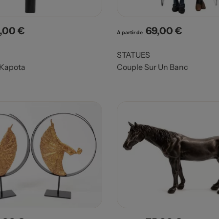
,00 €
69,00 €
x
Prix
A partir de
STATUES
Kapota
Couple Sur Un Banc