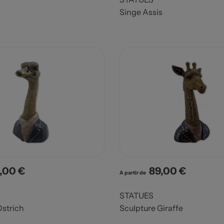
Singe Assis
,00 €
89,00 €
x
Prix
A partir de
STATUES
Ostrich
Sculpture Giraffe