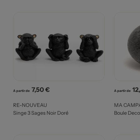
7,50 €
12
Prix
Pri
A partir de
A partir de
RE-NOUVEAU
MA CAMP
Singe 3 Sages Noir Doré
Boule Deco