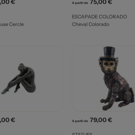
,00 €
75,00 €
x
Prix
A partir de
ESCAPADE COLORADO
use Cercle
Cheval Colorado
,00 €
79,00 €
x
Prix
A partir de
STATUES