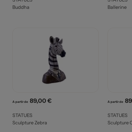
Buddha
Ballerine
89,00 €
89
Prix
Pri
A partir de
A partir de
STATUES
STATUES
Sculpture Zebra
Sculpture 