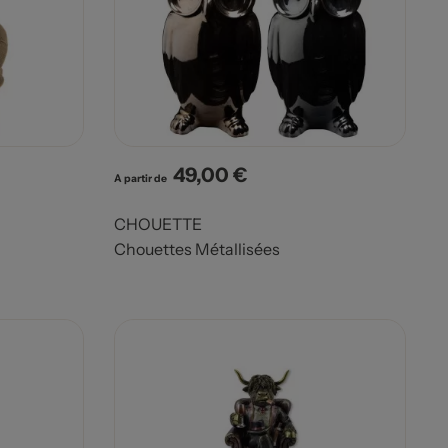
49,00 €
Prix
A partir de
CHOUETTE
Chouettes Métallisées