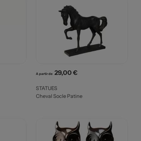
29,00 €
Prix
A partir de
STATUES
Cheval Socle Patine