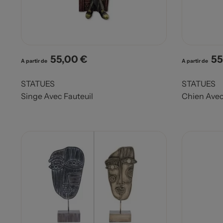
55,00 €
55
Prix
Pri
A partir de
A partir de
STATUES
STATUES
Singe Avec Fauteuil
Chien Avec