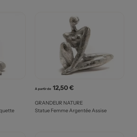
12,50 €
Prix
A partir de
GRANDEUR NATURE
quette
Statue Femme Argentée Assise