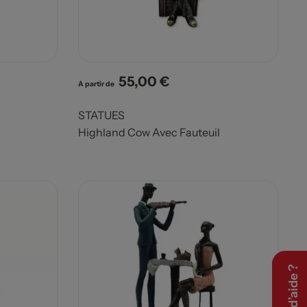
55,00 €
Prix
A partir de
STATUES
Highland Cow Avec Fauteuil