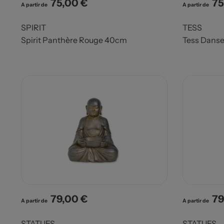
75,00 €
75
Prix
Pri
A partir de
A partir de
SPIRIT
TESS
Spirit Panthère Rouge 40cm
Tess Danse
79,00 €
79
Prix
Pri
A partir de
A partir de
STATUES
STATUES