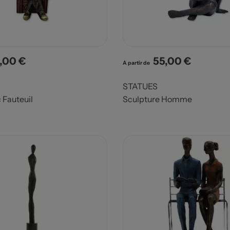
,00 €
55,00 €
x
Prix
A partir de
STATUES
 Fauteuil
Sculpture Homme