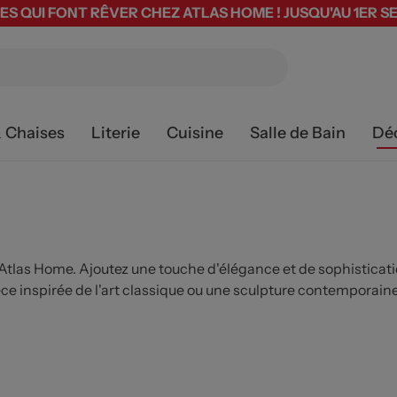
ES QUI FONT RÊVER CHEZ ATLAS HOME ! JUSQU'AU 1ER 
& Chaises
Literie
Cuisine
Salle de Bain
Dé
tlas Home. Ajoutez une touche d'élégance et de sophisticatio
ce inspirée de l'art classique ou une sculpture contemporaine