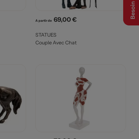
Besoin d’aide ?
69,00 €
Prix
A partir de
STATUES
Couple Avec Chat