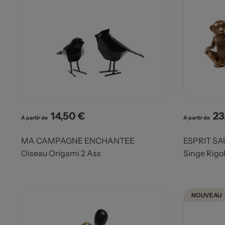
14,50 €
23
Prix
Pri
A partir de
A partir de
MA CAMPAGNE ENCHANTEE
ESPRIT S
Oiseau Origami 2 Ass
Singe Rigo
NOUVEAU