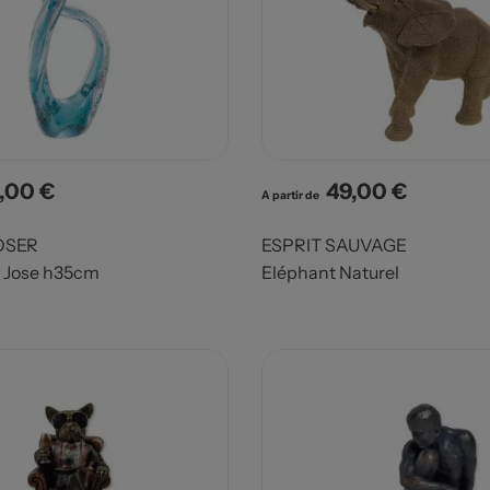
,00 €
49,00 €
x
Prix
A partir de
OSER
ESPRIT SAUVAGE
 Jose h35cm
Eléphant Naturel