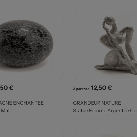
,50 €
12,50 €
x
Prix
A partir de
AGNE ENCHANTEE
GRANDEUR NATURE
 Mali
Statue Femme Argentée Co