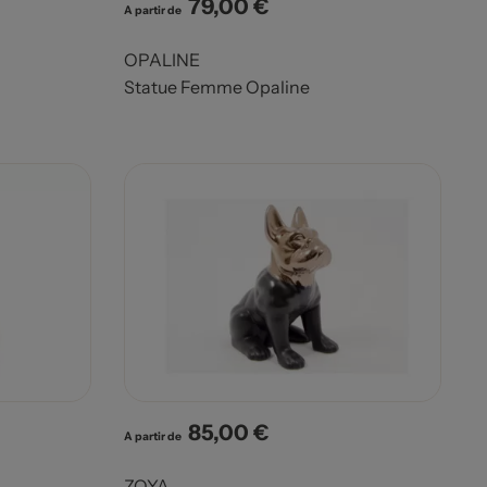
79,00 €
Prix
A partir de
OPALINE
Statue Femme Opaline
85,00 €
Prix
A partir de
ZOYA