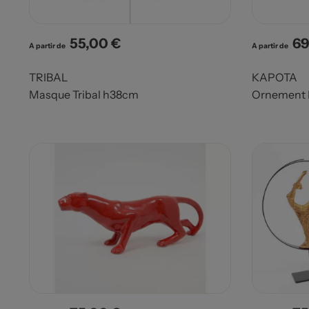
55,00 €
69
Prix
Pri
A partir de
A partir de
TRIBAL
KAPOTA
Masque Tribal h38cm
Ornement 