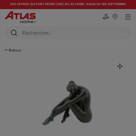
DES OFFRES QUI FONT RÊVER CHEZ ATLAS HOME ! JUSQU'AU 1ER SEPTEMBRE
Retour