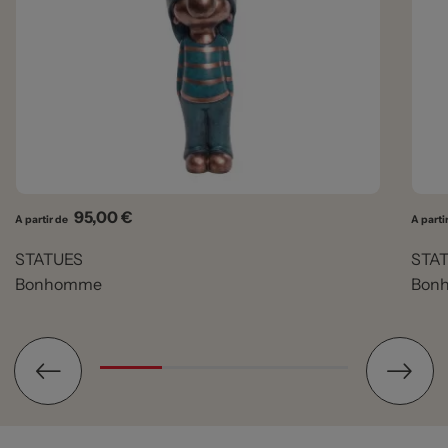
Prix
95,00 €
A partir de
A parti
STATUES
STA
Bonhomme
Bonh