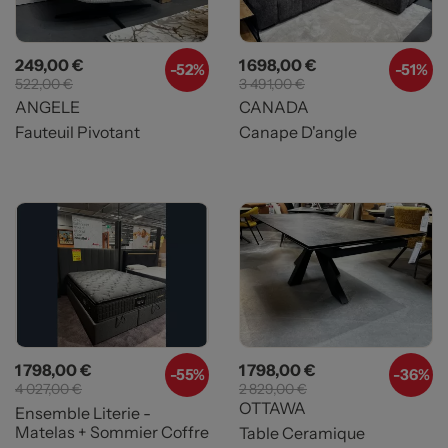
Prix
Prix de base
Prix
Prix de base
249,00 €
1 698,00 €
-52%
-51%
522,00 €
3 491,00 €
ANGELE
CANADA
Fauteuil Pivotant
Canape D'angle
Prix
Prix de base
Prix
Prix de base
1 798,00 €
1 798,00 €
-55%
-
36%
4 027,00 €
2 829,00 €
OTTAWA
Ensemble Literie -
Matelas + Sommier Coffre
Table Ceramique