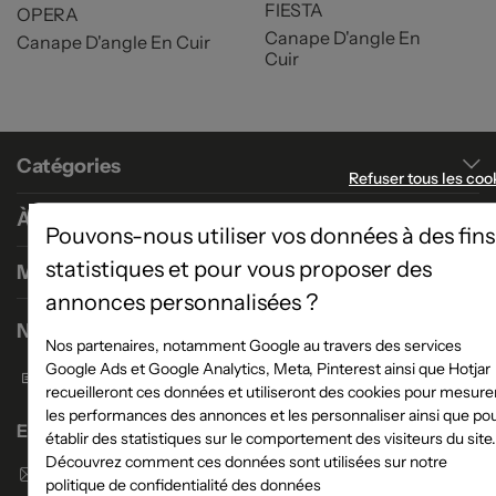
FIESTA
OPERA
Canape D'angle En
Canape D'angle En Cuir
Cuir
Catégories
Refuser tous les coo
À propos
Pouvons-nous utiliser vos données à des fins
statistiques et pour vous proposer des
Magasins
annonces personnalisées ?
Nous contacter
Nos partenaires, notamment Google au travers des services
Google Ads et Google Analytics, Meta, Pinterest ainsi que Hotjar
Formulaire de contact
recueilleront ces données et utiliseront des cookies pour mesure
les performances des annonces et les personnaliser ainsi que po
Enseigne Atlas Home
établir des statistiques sur le comportement des visiteurs du site.
Découvrez comment ces données sont utilisées sur notre
Envoyer un email
politique de confidentialité des données