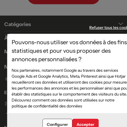
Catégories
Refuser tous les coo
À propos
Pouvons-nous utiliser vos données à des fins
statistiques et pour vous proposer des
Magasins
annonces personnalisées ?
Nous contacter
Nos partenaires, notamment Google au travers des services
Google Ads et Google Analytics, Meta, Pinterest ainsi que Hotjar
Formulaire de contact
recueilleront ces données et utiliseront des cookies pour mesure
les performances des annonces et les personnaliser ainsi que po
Enseigne Atlas Home
établir des statistiques sur le comportement des visiteurs du site.
Découvrez comment ces données sont utilisées sur notre
Envoyer un email
politique de confidentialité des données
Configurer
Accepter