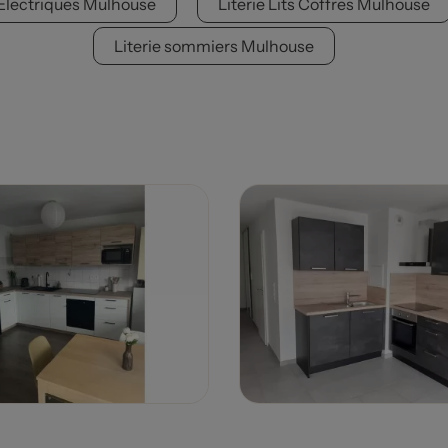
s Electriques Mulhouse
Literie Lits Coffres Mulhouse
Literie sommiers Mulhouse
Prix