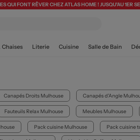
ES QUI FONT RÊVER CHEZ ATLAS HOME ! JUSQU'AU 1ER 
& Chaises
Literie
Cuisine
Salle de Bain
Dé
Canapés Droits Mulhouse
Canapés d'Angle Mulho
Fauteuils Relax Mulhouse
Meubles Mulhouse
lhouse
Pack cuisine Mulhouse
Pack cuisine 