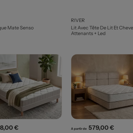
RIVER
que Mate Senso
Lit Avec Tête De Lit Et Chev
Attenants + Led
8,00 €
579,00 €
x
Prix
A partir de