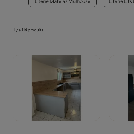
Literie Matelas Mulhouse
Literie Lit
Il y a 114 produits.
Prix
Prix