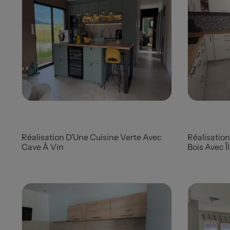
Prix
Prix
Réalisation D’Une Cuisine Verte Avec
Réalisation
Cave À Vin
Bois Avec Î