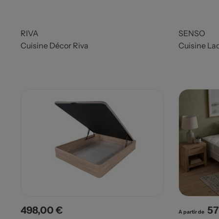
RIVA
SENSO
Cuisine Décor Riva
Cuisine La
498,00 €
57
Prix
Pri
A partir de