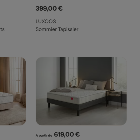
399,00 €
Prix
LUXOOS
ets
Sommier Tapissier
619,00 €
Prix
A partir de