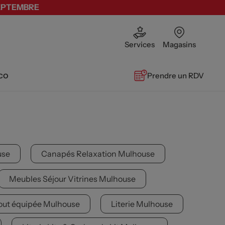
SEPTEMBRE
Services
Magasins
co
Prendre un RDV
use
Canapés Relaxation Mulhouse
Meubles Séjour Vitrines Mulhouse
tout équipée Mulhouse
Literie Mulhouse