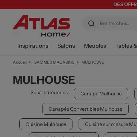
DES OFFR
Inspirations
Salons
Meubles
Tables 
Accueil
GAMMES MAGASINS
MULHOUSE
MULHOUSE
Sous-catégories
Canapé Mulhouse
Canapés Convertibles Mulhouse
Cuisine Mulhouse
Cuisine sur mesure Mu