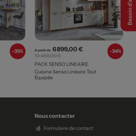
Besoin d’aide ?
6 899,00 €
e base
Prix
Prix de base
-
35%
-
34%
A partir de
10 469,00 €
PACK SENSO LINEAIRE
Cuisine Senso Linéaire Tout
Équipée
Nous contacter
Formulaire de contact