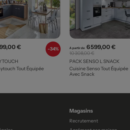
199,00 €
6 599,00 €
x
Prix de base
Prix
Prix d
-
34%
A partir de
10 308,00 €
YTOUCH
PACK SENSO L SNACK
sytouch Tout Équipée
Cuisine Senso Tout Équipée
Avec Snack
Magasins
Recrutement
égales
Agrément eco maison