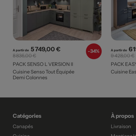
5 749,00 €
6 
Prix
Prix de base
Pri
-
34%
A partir de
A partir de
8 836,00 €
9 428,00 €
PACK SENSO L VERSION II
PACK EAS
Cuisine Senso Tout Équipée
Cuisine Ea
Demi Colonnes
Catégories
À propos
Canapés
Livraison
Cuisine
Mentions l