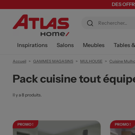
DES OFFR
Inspirations
Salons
Meubles
Tables 
Accueil
GAMMES MAGASINS
MULHOUSE
Cuisine Mulh
Pack cuisine tout équi
Il y a 8 produits.
PROMO !
PROMO !