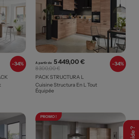
5 449,00 €
e base
Prix
Prix de base
-
34%
-
34%
A partir de
8 300,00 €
ACK
PACK STRUCTURA L
k
Cuisine Structura En L Tout
Équipée
PROMO !