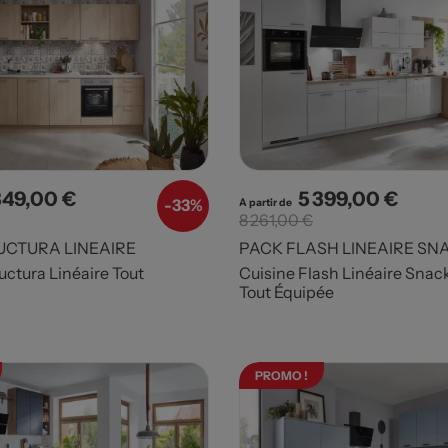
349,00 €
5 399,00 €
x
Prix de base
Prix
Prix d
-
33%
A partir de
8 261,00 €
UCTURA LINEAIRE
PACK FLASH LINEAIRE SN
uctura Linéaire Tout
Cuisine Flash Linéaire Snac
Tout Équipée
PROMO !