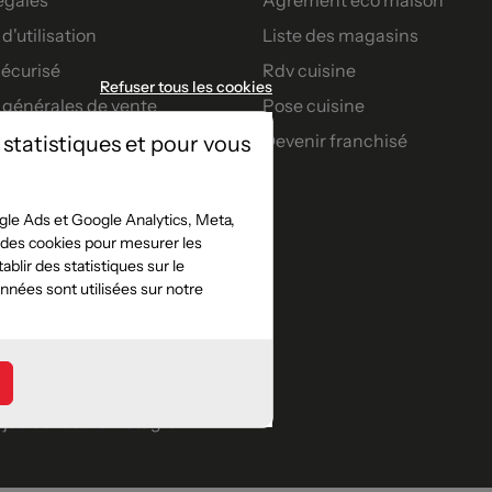
d'utilisation
Liste des magasins
écurisé
Rdv cuisine
Refuser tous les cookies
 générales de vente
Pose cuisine
Devenir franchisé
 statistiques et pour vous
artenaires
nt
le Ads et Google Analytics, Meta,
t des cookies pour mesurer les
s confort
blir des statistiques sur le
jeu concours facebook
nées sont utilisées sur notre
e
jeu concours instagram