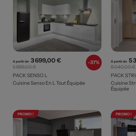
3 699,00 €
5 
Prix
Prix de base
Pri
-
37%
A partir de
A partir de
5 889,00 €
8 040,00 €
PACK SENSO L
PACK STR
Cuisine Senso En L Tout Équipée
Cuisine Str
Équipée
PROMO !
PROMO !