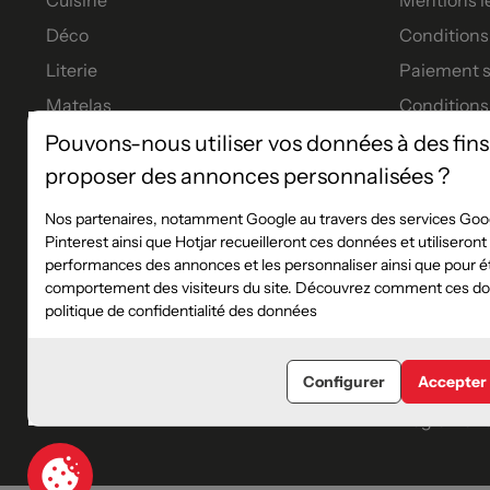
Déco
Conditions 
Literie
Paiement s
Matelas
Conditions
Meubles
Garanties
Pouvons-nous utiliser vos données à des fins
proposer des annonces personnalisées ?
Tables à manger
Tous nos p
Financeme
Nos partenaires, notamment Google au travers des services Goog
Pinterest ainsi que Hotjar recueilleront ces données et utiliseron
Les service
performances des annonces et les personnaliser ainsi que pour éta
Règlement 
comportement des visiteurs du site. Découvrez comment ces don
politique de confidentialité des données
Plan du sit
Blog
Configurer
Accepter
Catalogue
Règlement 