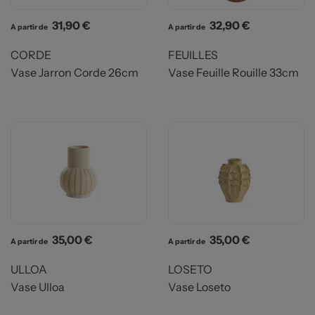
Prix
Prix
31,90 €
32,90 €
A partir de
A partir de
CORDE
FEUILLES
Vase Jarron Corde 26cm
Vase Feuille Rouille 33cm
Prix
Prix
35,00 €
35,00 €
A partir de
A partir de
ULLOA
LOSETO
Vase Ulloa
Vase Loseto