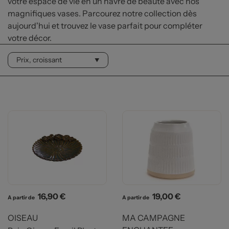
votre espace de vie en un havre de beauté avec nos
magnifiques vases. Parcourez notre collection dès
aujourd'hui et trouvez le vase parfait pour compléter
votre décor.
Prix
Prix
16,90 €
19,00 €
A partir de
A partir de
OISEAU
MA CAMPAGNE