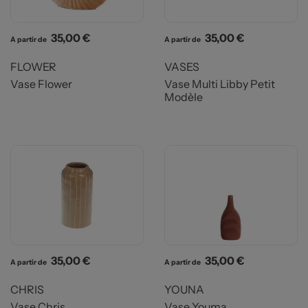
Prix
Prix
35,00 €
35,00 €
A partir de
A partir de
FLOWER
VASES
Vase Flower
Vase Multi Libby Petit
Modèle
Prix
Prix
35,00 €
35,00 €
A partir de
A partir de
CHRIS
YOUNA
Vase Chris
Vase Youma