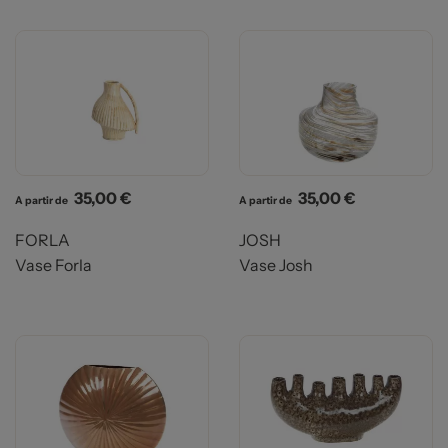
Prix
Prix
35,00 €
35,00 €
A partir de
A partir de
FORLA
JOSH
Vase Forla
Vase Josh