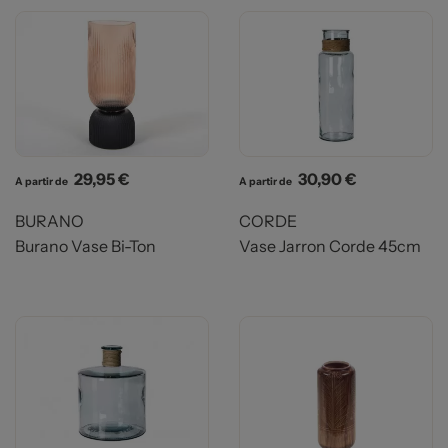
Prix
Prix
29,95 €
30,90 €
A partir de
A partir de
BURANO
CORDE
Burano Vase Bi-Ton
Vase Jarron Corde 45cm