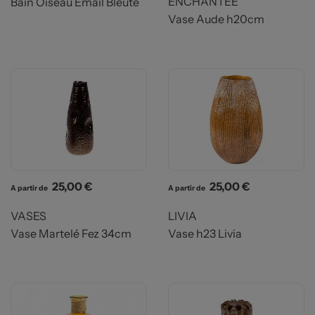
ENCHANTEE
Bain Oiseau Email Bleute
Vase Aude h20cm
Prix
Prix
25,00 €
25,00 €
A partir de
A partir de
VASES
LIVIA
Vase Martelé Fez 34cm
Vase h23 Livia