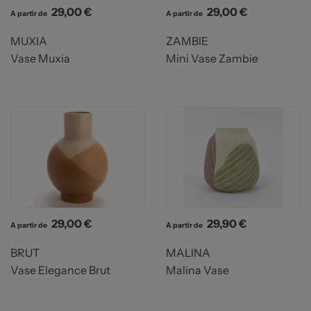
Prix
Prix
29,00 €
29,00 €
A partir de
A partir de
MUXIA
ZAMBIE
Vase Muxia
Mini Vase Zambie
Prix
Prix
29,00 €
29,90 €
A partir de
A partir de
BRUT
MALINA
Vase Elegance Brut
Malina Vase