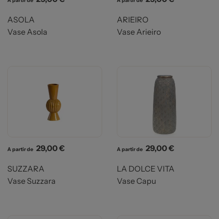
A partir de
A partir de
ASOLA
ARIEIRO
Vase Asola
Vase Arieiro
Prix
Prix
29,00 €
29,00 €
A partir de
A partir de
SUZZARA
LA DOLCE VITA
Vase Suzzara
Vase Capu