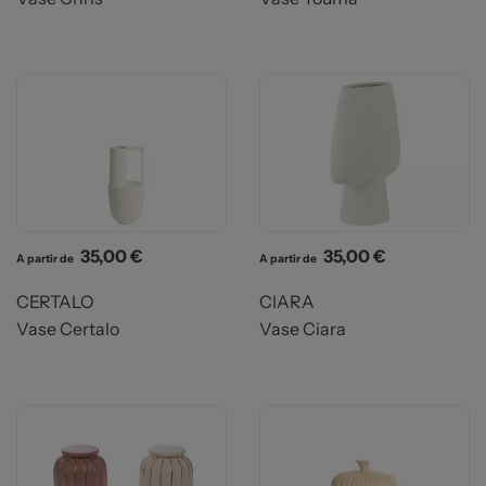
Prix
Prix
35,00 €
35,00 €
A partir de
A partir de
CERTALO
CIARA
Vase Certalo
Vase Ciara