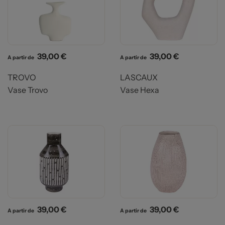
Prix
Prix
39,00 €
39,00 €
A partir de
A partir de
TROVO
LASCAUX
Vase Trovo
Vase Hexa
Prix
Prix
39,00 €
39,00 €
A partir de
A partir de