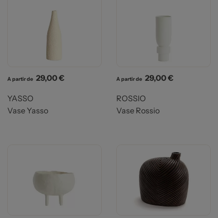
Prix
Prix
29,00 €
29,00 €
A partir de
A partir de
YASSO
ROSSIO
Vase Yasso
Vase Rossio