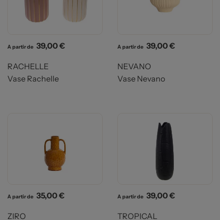
Prix
Prix
39,00 €
39,00 €
A partir de
A partir de
RACHELLE
NEVANO
Vase Rachelle
Vase Nevano
Prix
Prix
35,00 €
39,00 €
A partir de
A partir de
ZIRO
TROPICAL