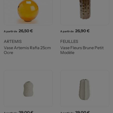
Prix
Prix
26,50 €
26,90 €
A partir de
A partir de
ARTEMIS
FEUILLES
Vase Artemis Rafia 25cm
Vase Fleurs Brune Petit
Ocre
Modèle
Prix
Prix
29,00 €
29,00 €