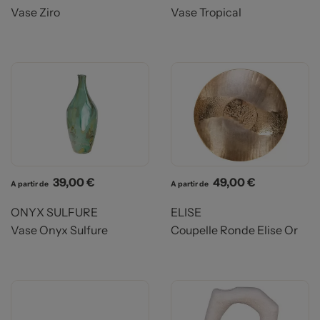
Vase Ziro
Vase Tropical
Prix
Prix
39,00 €
49,00 €
A partir de
A partir de
ONYX SULFURE
ELISE
Vase Onyx Sulfure
Coupelle Ronde Elise Or