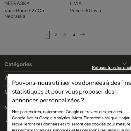
NEBRASKA
LIVIA
Vase Rond h27 Cm
Vase h30 Livia
Nebraska
1
2
3
4
Suivant
Catégories
Refuser tous les coo
À propos
Pouvons-nous utiliser vos données à des fins
statistiques et pour vous proposer des
Magasins
annonces personnalisées ?
Nous contacter
Nos partenaires, notamment Google au travers des services
Google Ads et Google Analytics, Meta, Pinterest ainsi que Hotjar
Formulaire de contact
recueilleront ces données et utiliseront des cookies pour mesure
les performances des annonces et les personnaliser ainsi que po