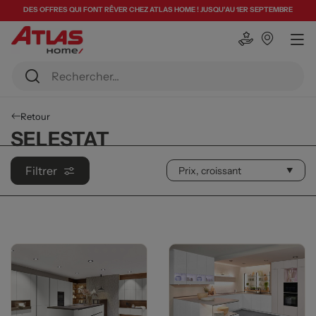
DES OFFRES QUI FONT RÊVER CHEZ ATLAS HOME ! JUSQU'AU 1ER SEPTEMBRE
Retour
SELESTAT
Filtrer