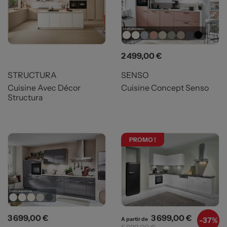
Prix
2 499,00 €
STRUCTURA
SENSO
Cuisine Avec Décor
Cuisine Concept Senso
Structura
PROMO !
Prix
Prix
Prix de b
3 699,00 €
3 699,00 €
-
37%
A partir de