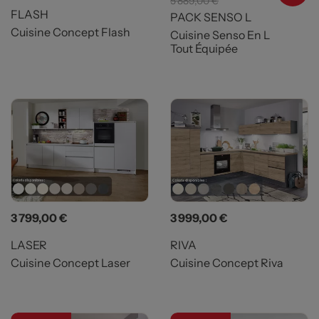
5 889,00 €
FLASH
PACK SENSO L
Cuisine Concept Flash
Cuisine Senso En L
Tout Équipée
Prix
Prix
3 799,00 €
3 999,00 €
LASER
RIVA
Cuisine Concept Laser
Cuisine Concept Riva