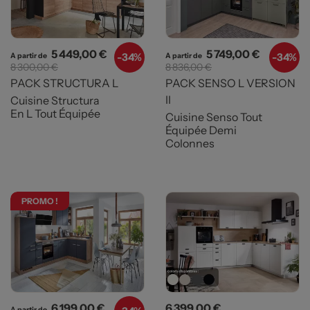
Prix
Prix de base
Prix
Prix de b
5 449,00 €
5 749,00 €
-
34%
-
34%
A partir de
A partir de
8 300,00 €
8 836,00 €
PACK STRUCTURA L
PACK SENSO L VERSION
II
Cuisine Structura
En L Tout Équipée
Cuisine Senso Tout
Équipée Demi
Colonnes
PROMO !
Prix
Prix de base
Prix
6 199,00 €
6 399,00 €
A partir de