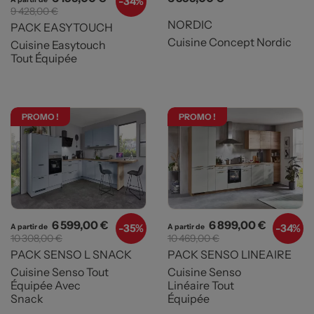
-
34%
9 428,00 €
NORDIC
PACK EASYTOUCH
Cuisine Concept Nordic
Cuisine Easytouch
Tout Équipée
PROMO !
PROMO !
Prix
Prix de base
Prix
Prix de b
6 599,00 €
6 899,00 €
-
35%
-
34%
A partir de
A partir de
10 308,00 €
10 469,00 €
PACK SENSO L SNACK
PACK SENSO LINEAIRE
Cuisine Senso Tout
Cuisine Senso
Équipée Avec
Linéaire Tout
Snack
Équipée