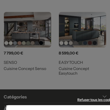
Prix
Prix
7 799,00 €
8 599,00 €
SENSO
EASYTOUCH
Cuisine Concept Senso
Cuisine Concept
Easytouch
Catégories
Refuser tous les coo
À propos