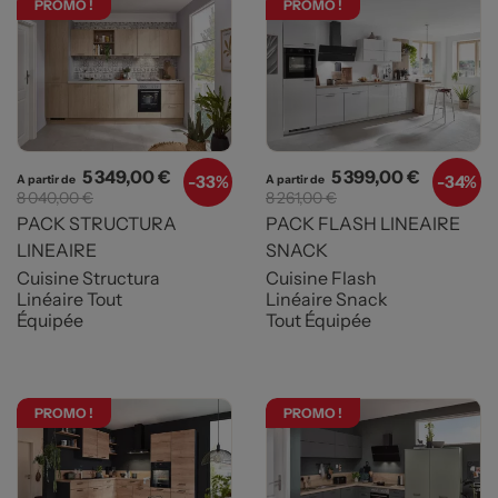
PROMO !
PROMO !
Prix
Prix de base
Prix
Prix de b
5 349,00 €
5 399,00 €
-
33%
-
34%
A partir de
A partir de
8 040,00 €
8 261,00 €
PACK STRUCTURA
PACK FLASH LINEAIRE
LINEAIRE
SNACK
Cuisine Structura
Cuisine Flash
Linéaire Tout
Linéaire Snack
Équipée
Tout Équipée
PROMO !
PROMO !