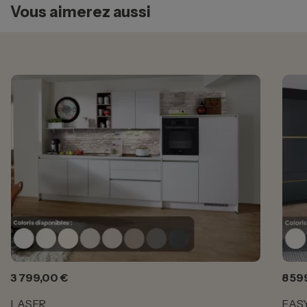
Vous aimerez aussi
Prix
Prix
3 799,00 €
8 59
LASER
EAS