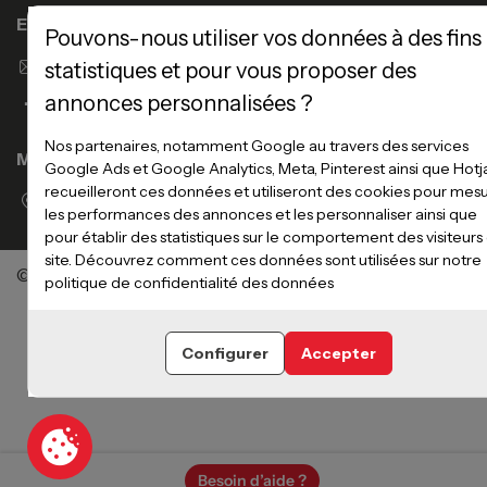
Enseigne Atlas Home
Pouvons-nous utiliser vos données à des fins
Envoyer un email
statistiques et pour vous proposer des
annonces personnalisées ?
Nos partenaires, notamment Google au travers des services
Magasins
Google Ads et Google Analytics, Meta, Pinterest ainsi que Hotj
recueilleront ces données et utiliseront des cookies pour mes
Voir la liste des magasins
les performances des annonces et les personnaliser ainsi que
pour établir des statistiques sur le comportement des visiteurs
site. Découvrez comment ces données sont utilisées sur notre
©Meubles Atlas / Atlas Newco
Tous droits réservés
politique de confidentialité des données
Configurer
Accepter
Besoin d’aide ?