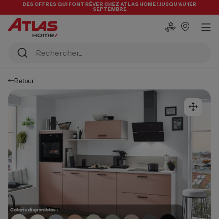
DES OFFRES QUI FONT RÊVER CHEZ ATLAS HOME ! JUSQU'AU 1ER
SEPTEMBRE
Retour