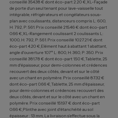
conseillé 354.38 € dont éco-part 2.20 €
XL-Façade
de porte d‘un seul tenant pour lave-vaisselle tout
intégrable, réfrigérateurs et congélateurs sous-
plan avec coulissants, distanceurs compris L: 600,
H: 792, P: 561. Prix conseillé 215.46 € dont éco-part
0.66 €
XL-Rangement coulissant 2 coulissants L:
1000, H: 792, P: 561. Prix conseillé 1027.21 € dont
éco-part 4.20 €
Elément haut à abattant 1 abattant,
angle d'ouverture 107° L: 800, H: 360, P: 350. Prix
conseillé 381.78 € dont éco-part 1.50 €
Tablette, 25
mm d'épaisseur, pour demi-colonnes et crédences
recouvert des deux côtés, devant et sur le côté
avec un chant en polymère. Prix conseillé 87.32 €
dont éco-part 0.66 €
Tablette, 25 mm d'épaisseur,
pour demi-colonnes et crédences recouvert des
deux côtés, devant et sur le côté avec un chant en
polymère. Prix conseillé 151.97 € dont éco-part
0.66 €
Plinthe avec joint d'étanchéité au sol
épaisseur : 13 mm, La livraison s’effectue sous la