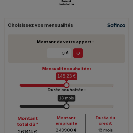
Choisissez vos mensualités
Montant de votre apport :
€
Mensualité souhaitée :
145,23 €
Durée souhaitée :
18
mois
Montant
Montant
Durée du
emprunté
crédit
total dû *
2 499,00 €
18
mois
2 614,14 €