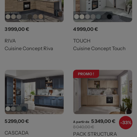
Prix
Prix
3 999,00 €
4 999,00 €
RIVA
TOUCH
Cuisine Concept Riva
Cuisine Concept Touch
PROMO !
Prix
Prix
Prix de b
5 299,00 €
5 349,00 €
-
33%
A partir de
8 040,00 €
CASCADA
PACK STRUCTURA