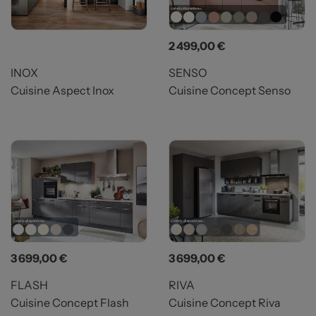
Prix
2 499,00 €
INOX
SENSO
Cuisine Aspect Inox
Cuisine Concept Senso
Prix
Prix
3 699,00 €
3 699,00 €
FLASH
RIVA
Cuisine Concept Flash
Cuisine Concept Riva