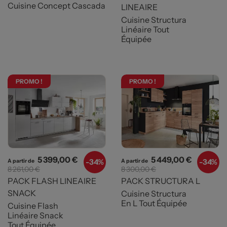
Cuisine Concept Cascada
LINEAIRE
Cuisine Structura
Linéaire Tout
Équipée
PROMO !
PROMO !
Prix
Prix de base
Prix
Prix de b
5 399,00 €
5 449,00 €
-
34%
-
34%
A partir de
A partir de
8 261,00 €
8 300,00 €
PACK FLASH LINEAIRE
PACK STRUCTURA L
SNACK
Cuisine Structura
En L Tout Équipée
Cuisine Flash
Linéaire Snack
Tout Équipée