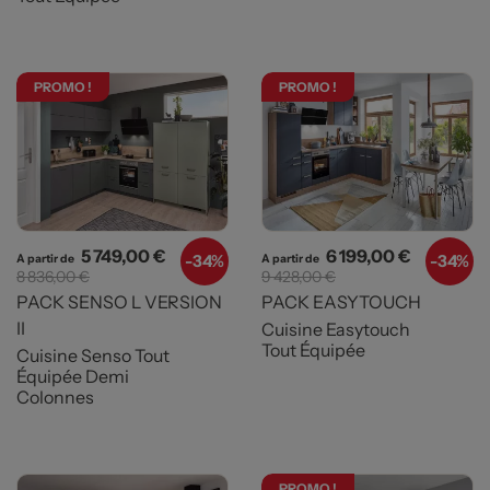
PROMO !
PROMO !
Prix
Prix de base
Prix
Prix de b
5 749,00 €
6 199,00 €
-
34%
-
34%
A partir de
A partir de
8 836,00 €
9 428,00 €
PACK SENSO L VERSION
PACK EASYTOUCH
II
Cuisine Easytouch
Tout Équipée
Cuisine Senso Tout
Équipée Demi
Colonnes
PROMO !