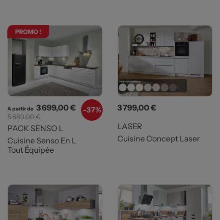
PROMO !
Prix
Prix de base
Prix
3 699,00 €
3 799,00 €
-
37%
A partir de
5 889,00 €
LASER
PACK SENSO L
Cuisine Concept Laser
Cuisine Senso En L
Tout Équipée