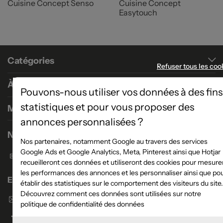
Cuisine Concept Senso
Cuisine Concept
Easytouch
Catégories
Refuser tous les coo
À propos
Pouvons-nous utiliser vos données à des fins
statistiques et pour vous proposer des
Magasins
annonces personnalisées ?
Nous contacter
Nos partenaires, notamment Google au travers des services
Google Ads et Google Analytics, Meta, Pinterest ainsi que Hotjar
Formulaire de contact
recueilleront ces données et utiliseront des cookies pour mesure
les performances des annonces et les personnaliser ainsi que po
Enseigne Atlas Home
établir des statistiques sur le comportement des visiteurs du site.
Découvrez comment ces données sont utilisées sur notre
Envoyer un email
politique de confidentialité des données