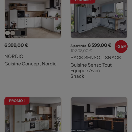
Prix
Prix
Prix de b
6 399,00 €
6 599,00 €
-
35%
A partir de
10 308,00 €
NORDIC
PACK SENSO L SNACK
Cuisine Concept Nordic
Cuisine Senso Tout
Équipée Avec
Snack
PROMO !