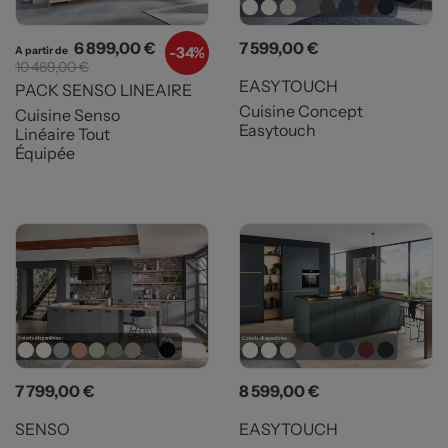
Prix
Prix de base
Prix
6 899,00 €
7 599,00 €
-
34%
A partir de
10 469,00 €
EASYTOUCH
PACK SENSO LINEAIRE
Cuisine Concept
Cuisine Senso
Easytouch
Linéaire Tout
Équipée
Prix
Prix
7 799,00 €
8 599,00 €
SENSO
EASYTOUCH