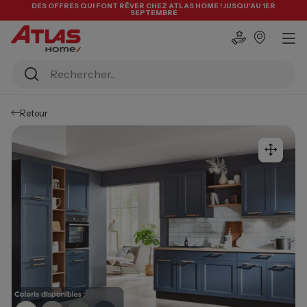
DES OFFRES QUI FONT RÊVER CHEZ ATLAS HOME ! JUSQU'AU 1ER
SEPTEMBRE
Retour