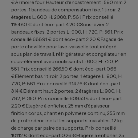
€
Armoire four Hauteur d'encastrement : 590 mm 2
portes, 1 bandeau de compensation fixe, 1 tiroir, 2
étagères L: 600, H: 2088, P: 561. Prix conseillé
1154.80 € dont éco-part 4.20 €
Sous-évier 2
bandeaux fixes, 2 portes L: 900, H: 720, P: 561. Prix
conseillé 688.91 € dont éco-part 2.20 €
Façade de
porte chevillée pour lave-vaisselle tout intégré
sous plan de travail, réfrigérateur et congélateur en
sous-élément avec coulissants L: 600, H: 720, P:
561. Prix conseillé 266.50 € dont éco-part 0.66
€
Elément bas 1 tiroir, 2 portes, 1 étagère L: 900, H:
720, P: 561. Prix conseillé 914.76 € dont éco-part
3.14 €
Elément haut 2 portes, 2 étagères L: 900, H:
792, P: 350. Prix conseillé 609.53 €dont éco-part
2.20 €
Etagère à enficher, 25 mm d'épaisseur
finition corps, chant en polymère continu, 255 mm
de profondeur, inclut les supports invisibles, 12 kg
de charge par paire de supports. Prix conseillé
101.12 € dont éco-part 0.26 €
Etagère à enficher, 25