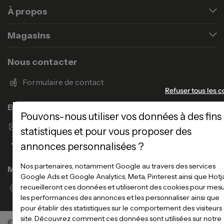
À propos
Magasins
Nous contacter
Formulaire de contact
Refuser tous les c
Enseigne Atlas Home
Pouvons-nous utiliser vos données à des fins
Envoyer un email
statistiques et pour vous proposer des
annonces personnalisées ?
Nos partenaires, notamment Google au travers des services
Magasins
Google Ads et Google Analytics, Meta, Pinterest ainsi que Hotj
recueilleront ces données et utiliseront des cookies pour mes
Voir la liste des magasins
les performances des annonces et les personnaliser ainsi que
pour établir des statistiques sur le comportement des visiteurs
site. Découvrez comment ces données sont utilisées sur notre
©Meubles Atlas / Atlas Newco
Tous droits réservés