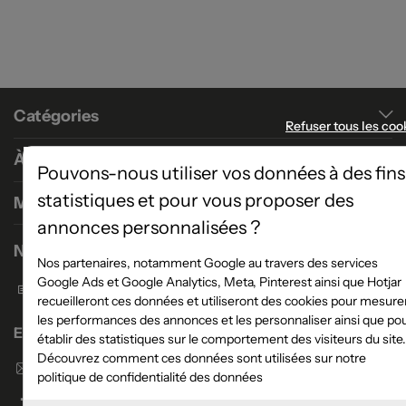
Catégories
Refuser tous les coo
À propos
Pouvons-nous utiliser vos données à des fins
statistiques et pour vous proposer des
Magasins
annonces personnalisées ?
Nous contacter
Nos partenaires, notamment Google au travers des services
Google Ads et Google Analytics, Meta, Pinterest ainsi que Hotjar
Formulaire de contact
recueilleront ces données et utiliseront des cookies pour mesure
les performances des annonces et les personnaliser ainsi que po
Enseigne Atlas Home
établir des statistiques sur le comportement des visiteurs du site.
Découvrez comment ces données sont utilisées sur notre
Envoyer un email
politique de confidentialité des données