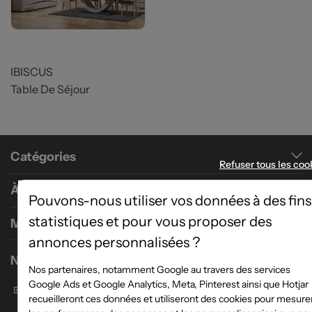
IBISCUS
Table De Séjour
Catégories
Refuser tous les coo
À propos
Pouvons-nous utiliser vos données à des fins
statistiques et pour vous proposer des
Magasins
annonces personnalisées ?
Nous contacter
Nos partenaires, notamment Google au travers des services
Google Ads et Google Analytics, Meta, Pinterest ainsi que Hotjar
Formulaire de contact
recueilleront ces données et utiliseront des cookies pour mesure