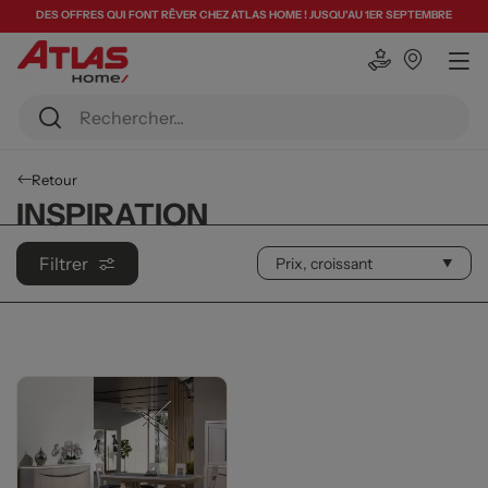
DES OFFRES QUI FONT RÊVER CHEZ ATLAS HOME ! JUSQU'AU 1ER SEPTEMBRE
Retour
INSPIRATION
Filtrer