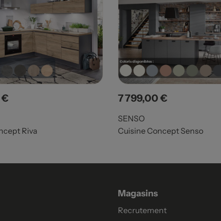
 €
7 799,00 €
Prix
SENSO
ncept Riva
Cuisine Concept Senso
Magasins
Recrutement