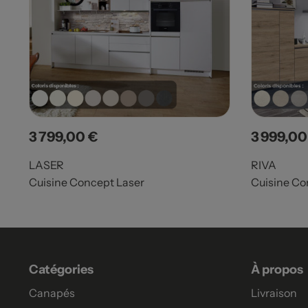
3 799,00 €
3 999,00
Prix
Prix
LASER
RIVA
Cuisine Concept Laser
Cuisine Co
Catégories
À propos
Canapés
Livraison