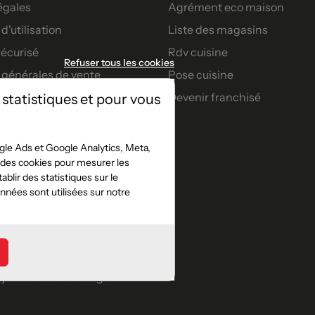
égales
Agrément eco maison
d'utilisation
Liste des magasins
écurisé
Rdv cuisine
Refuser tous les cookies
 générales de vente
Pose cuisine
Devenir franchisé
 statistiques et pour vous
artenaires
nt
le Ads et Google Analytics, Meta,
t des cookies pour mesurer les
s confort
blir des statistiques sur le
jeu concours facebook
nées sont utilisées sur notre
e
jeu concours instagram