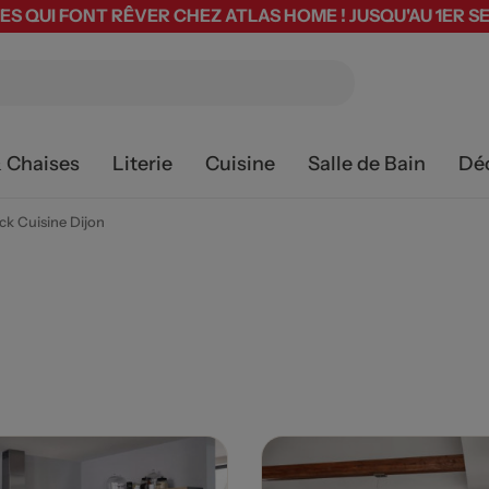
ES QUI FONT RÊVER CHEZ ATLAS HOME ! JUSQU'AU 1ER 
& Chaises
Literie
Cuisine
Salle de Bain
Dé
ck Cuisine Dijon