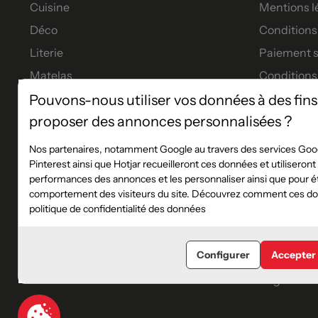
Cuisine
Mentions l
Déco
Conditions 
Literie
Paiement s
Matelas
Conditions
Meubles
Garanties
Pouvons-nous utiliser vos données à des fins
proposer des annonces personnalisées ?
Tables à manger
Tous nos p
Financeme
Nos partenaires, notamment Google au travers des services Goog
Pinterest ainsi que Hotjar recueilleront ces données et utiliseron
Les service
performances des annonces et les personnaliser ainsi que pour éta
Règlement 
comportement des visiteurs du site. Découvrez comment ces don
politique de confidentialité des données
Plan du sit
Blog
Configurer
Accepter
Catalogue
Règlement 