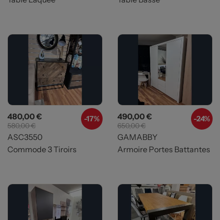
Prix
Prix de base
Prix
Prix de base
480,00 €
490,00 €
-17%
-24%
580,00 €
650,00 €
ASC3550
GAMABBY
Commode 3 Tiroirs
Armoire Portes Battantes