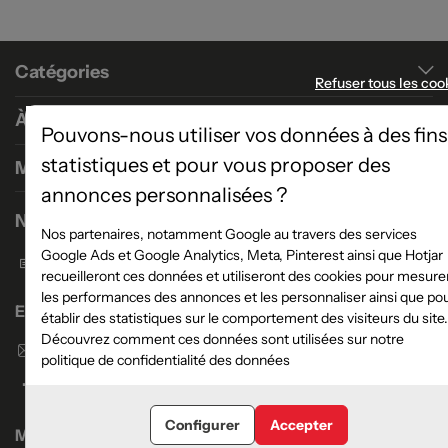
Catégories
Refuser tous les coo
À propos
Pouvons-nous utiliser vos données à des fins
statistiques et pour vous proposer des
Magasins
annonces personnalisées ?
Nous contacter
Nos partenaires, notamment Google au travers des services
Google Ads et Google Analytics, Meta, Pinterest ainsi que Hotjar
Formulaire de contact
recueilleront ces données et utiliseront des cookies pour mesure
les performances des annonces et les personnaliser ainsi que po
Enseigne Atlas Home
établir des statistiques sur le comportement des visiteurs du site.
Découvrez comment ces données sont utilisées sur notre
Envoyer un email
politique de confidentialité des données
Configurer
Accepter
Magasins