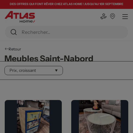
DES OFFRES QUI FONT RÊVER CHEZ ATLAS HOME ! JUSQU'AU 1ER SEPTEMBRE
Retour
Meubles Saint-Nabord