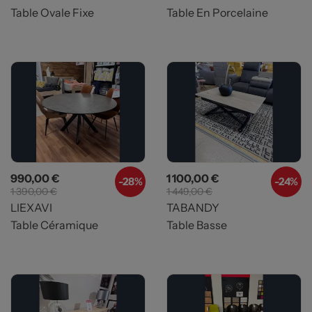
Table Ovale Fixe
Table En Porcelaine
Prix
Prix de base
Prix
Prix de base
990,00 €
1 100,00 €
-28%
-24%
1 390,00 €
1 449,00 €
LIEXAVI
TABANDY
Table Céramique
Table Basse