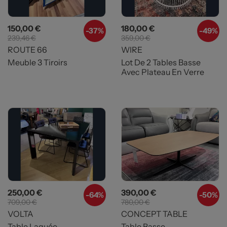
Prix
Prix de base
Prix
Prix de base
150,00 €
180,00 €
-37%
-49%
239,46 €
359,00 €
ROUTE 66
WIRE
Meuble 3 Tiroirs
Lot De 2 Tables Basse
Avec Plateau En Verre
Prix
Prix de base
Prix
Prix de base
250,00 €
390,00 €
-64%
-50%
709,00 €
780,00 €
VOLTA
CONCEPT TABLE
Table Laquée
Table Basse