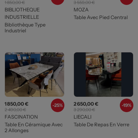
1 850,00 €
3 559,00 €
BIBLIOTHEQUE
MOZA
INDUSTRIELLE
Table Avec Pied Central
Bibliothèque Type
Industriel
Prix
Prix de base
Prix
Prix de base
1 850,00 €
2 650,00 €
-25%
-19%
2 490,00 €
3 290,00 €
FASCINATION
LIECALI
Table En Céramique Avec
Table De Repas En Verre
2 Allonges