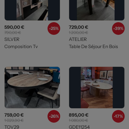
Prix
Prix de base
Prix
Prix de base
590,00 €
729,00 €
-25%
-39%
790,00 €
1 200,00 €
SILVER
ATELIER
Composition Tv
Table De Séjour En Bois
Prix
Prix de base
Prix
Prix de base
759,00 €
895,00 €
-26%
-17%
1 029,90 €
1 080,00 €
TOV29
GDE11254