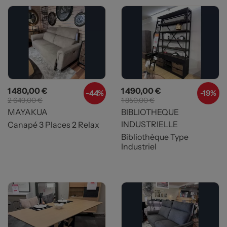
Prix
Prix de base
Prix
Prix de base
1 480,00 €
1 490,00 €
-44%
-19%
2 649,00 €
1 850,00 €
MAYAKUA
BIBLIOTHEQUE
INDUSTRIELLE
Canapé 3 Places 2 Relax
Bibliothèque Type
Industriel