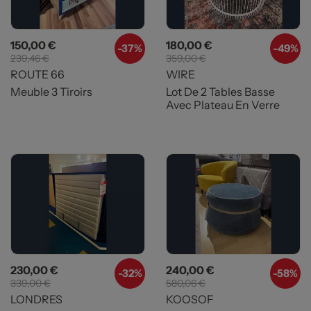
Prix
Prix de base
Prix
Prix de base
150,00 €
180,00 €
-37%
-49%
239,46 €
359,00 €
ROUTE 66
WIRE
Meuble 3 Tiroirs
Lot De 2 Tables Basse
Avec Plateau En Verre
Prix
Prix de base
Prix
Prix de base
230,00 €
240,00 €
-32%
-58%
339,00 €
580,06 €
LONDRES
KOOSOF