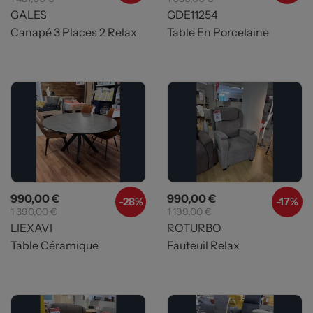
GALES
GDE11254
Canapé 3 Places 2 Relax
Table En Porcelaine
Prix
Prix de base
Prix
Prix de base
990,00 €
990,00 €
-28%
-17%
1 390,00 €
1 199,00 €
LIEXAVI
ROTURBO
Table Céramique
Fauteuil Relax