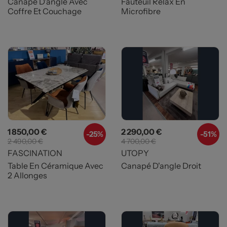
Canapé D'angle Avec
Fauteuil Relax En
Coffre Et Couchage
Microfibre
Prix
Prix de base
Prix
Prix de base
1 850,00 €
2 290,00 €
-25%
-51%
2 490,00 €
4 700,00 €
FASCINATION
UTOPY
Table En Céramique Avec
Canapé D'angle Droit
2 Allonges