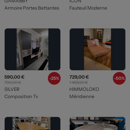
GAMABBY
ICON
Armoire Portes Battantes
Fauteuil Moderne
Prix
Prix de base
Prix
Prix de base
590,00 €
729,00 €
-25%
-50%
790,00 €
1 458,50 €
SILVER
HIMMOLOKO
Composition Tv
Méridienne