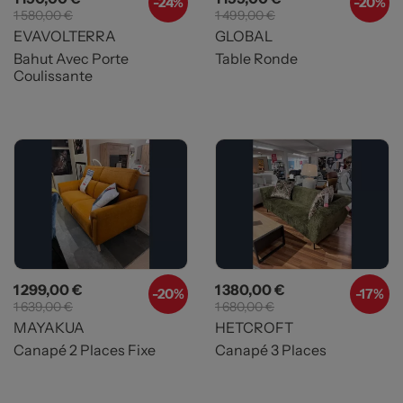
-24%
-20%
1 580,00 €
1 499,00 €
EVAVOLTERRA
GLOBAL
Bahut Avec Porte
Table Ronde
Coulissante
Prix
Prix de base
Prix
Prix de base
1 299,00 €
1 380,00 €
-20%
-17%
1 639,00 €
1 680,00 €
MAYAKUA
HETCROFT
Canapé 2 Places Fixe
Canapé 3 Places