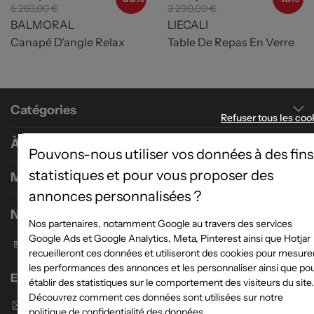
5 263,00 €
3 290,00 €
BALMORAL
LIECALI
Canapé D'angle Relax
Table De Repas En Verre
Catégories
Refuser tous les coo
À propos
Pouvons-nous utiliser vos données à des fins
statistiques et pour vous proposer des
Magasins
annonces personnalisées ?
Nous contacter
Nos partenaires, notamment Google au travers des services
Google Ads et Google Analytics, Meta, Pinterest ainsi que Hotjar
Formulaire de contact
recueilleront ces données et utiliseront des cookies pour mesure
les performances des annonces et les personnaliser ainsi que po
Enseigne Atlas Home
établir des statistiques sur le comportement des visiteurs du site.
Découvrez comment ces données sont utilisées sur notre
Envoyer un email
politique de confidentialité des données