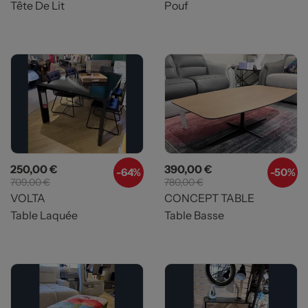
Tête De Lit
Pouf
Prix
Prix de base
Prix
Prix de base
250,00 €
390,00 €
-64%
-50%
709,00 €
780,00 €
VOLTA
CONCEPT TABLE
Table Laquée
Table Basse