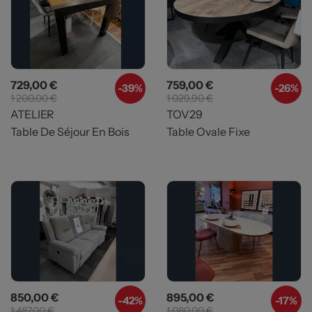
Prix
Prix de base
Prix
Prix de base
729,00 €
759,00 €
-39%
-26%
1 200,00 €
1 029,90 €
ATELIER
TOV29
Table De Séjour En Bois
Table Ovale Fixe
Prix
Prix de base
Prix
Prix de base
850,00 €
895,00 €
-42%
-17%
1 487,00 €
1 080,00 €