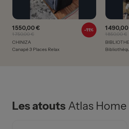
1 550,00 €
1 490,00
Prix
Prix de base
Prix
-11%
1 750,00 €
1 850,00 €
CHINIZA
BIBLIOTH
Canapé 3 Places Relax
Bibliothèqu
Les atouts
Atlas Home