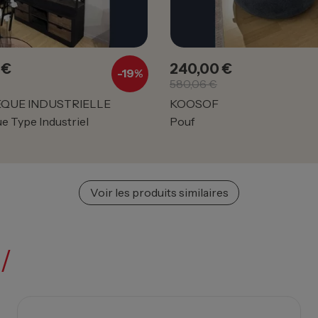
 €
240,00 €
Prix de base
Prix
Prix de base
-19%
580,06 €
EQUE INDUSTRIELLE
KOOSOF
e Type Industriel
Pouf
Voir les produits similaires
/