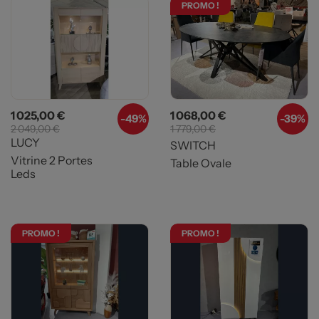
PROMO !
Prix
Prix de base
Prix
Prix de base
1 025,00 €
1 068,00 €
-
49%
-39%
2 049,00 €
1 779,00 €
LUCY
SWITCH
Vitrine 2 Portes
Table Ovale
Leds
PROMO !
PROMO !