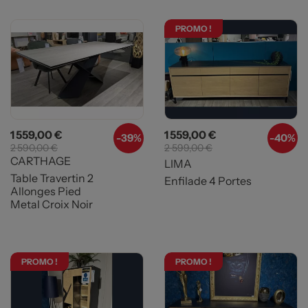
PROMO !
Prix
Prix de base
Prix
Prix de base
1 559,00 €
1 559,00 €
-
39%
-40%
2 590,00 €
2 599,00 €
CARTHAGE
LIMA
Table Travertin 2
Enfilade 4 Portes
Allonges Pied
Metal Croix Noir
PROMO !
PROMO !