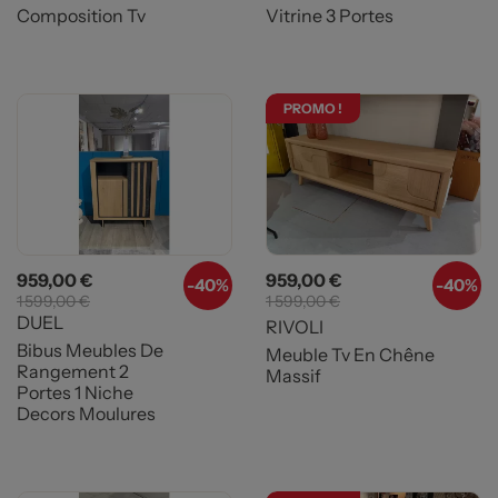
Composition Tv
Vitrine 3 Portes
PROMO !
Prix
Prix de base
Prix
Prix de base
959,00 €
959,00 €
-
40%
-40%
1 599,00 €
1 599,00 €
DUEL
RIVOLI
Bibus Meubles De
Meuble Tv En Chêne
Rangement 2
Massif
Portes 1 Niche
Decors Moulures