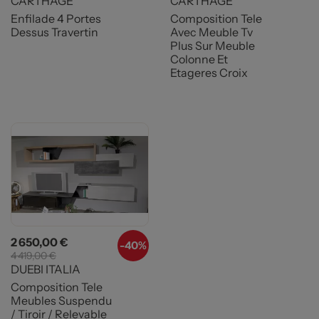
CARTHAGE
CARTHAGE
Enfilade 4 Portes
Composition Tele
Dessus Travertin
Avec Meuble Tv
Plus Sur Meuble
Colonne Et
Etageres Croix
Prix
Prix de base
2 650,00 €
-
40%
4 419,00 €
DUEBI ITALIA
Composition Tele
Meubles Suspendu
/ Tiroir / Relevable