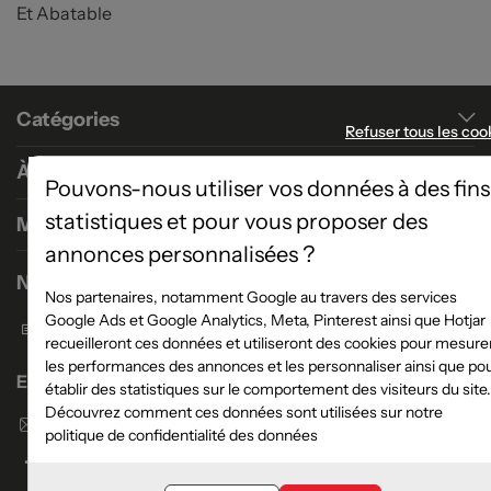
Et Abatable
Catégories
Refuser tous les coo
À propos
Pouvons-nous utiliser vos données à des fins
statistiques et pour vous proposer des
Magasins
annonces personnalisées ?
Nous contacter
Nos partenaires, notamment Google au travers des services
Google Ads et Google Analytics, Meta, Pinterest ainsi que Hotjar
Formulaire de contact
recueilleront ces données et utiliseront des cookies pour mesure
les performances des annonces et les personnaliser ainsi que po
Enseigne Atlas Home
établir des statistiques sur le comportement des visiteurs du site.
Découvrez comment ces données sont utilisées sur notre
Envoyer un email
politique de confidentialité des données