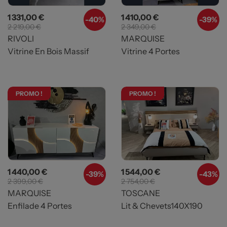
Prix
Prix de base
Prix
Prix de base
1 331,00 €
1 410,00 €
-40%
-39%
2 219,00 €
2 349,00 €
RIVOLI
MARQUISE
Vitrine En Bois Massif
Vitrine 4 Portes
PROMO !
PROMO !
Prix
Prix de base
Prix
Prix de base
1 440,00 €
1 544,00 €
-39%
-43%
2 399,00 €
2 754,00 €
MARQUISE
TOSCANE
Enfilade 4 Portes
Lit & Chevets140X190