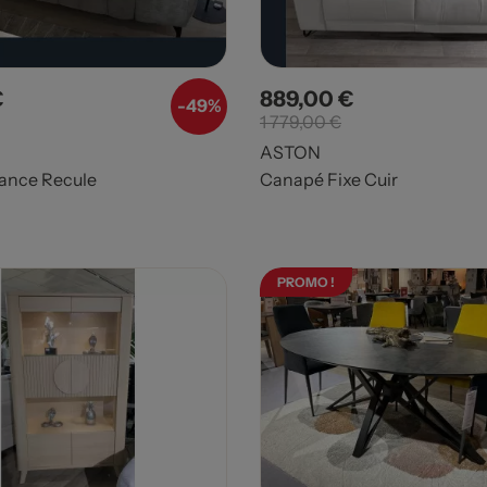
€
889,00 €
Prix de base
Prix
Prix de base
-49%
1 779,00 €
ASTON
ance Recule
Canapé Fixe Cuir
PROMO !