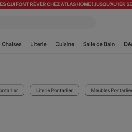
ES QUI FONT RÊVER CHEZ ATLAS HOME ! JUSQU'AU 1ER 
& Chaises
Literie
Cuisine
Salle de Bain
Dé
ntarlier
Literie Pontarlier
Meubles Pontarlie