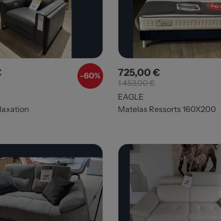
€
725,00 €
Prix de base
Prix
Prix de base
-60%
1 453,00 €
EAGLE
laxation
Matelas Ressorts 160X200