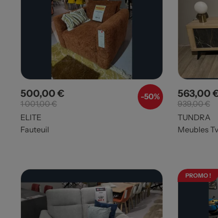
500,00 €
563,00 
Prix
Prix de base
Prix
-50%
1 001,00 €
939,00 €
ELITE
TUNDRA
Fauteuil
Meubles T
PROMO !