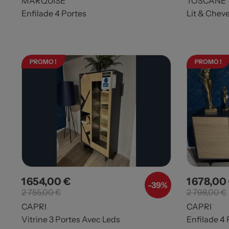
MARQUISE
TOSCANE
Enfilade 4 Portes
Lit & Chev
PROMO !
PROMO !
1 654,00 €
1 678,00
Prix
Prix de base
Prix
-39%
2 755,00 €
2 798,00 €
CAPRI
CAPRI
Vitrine 3 Portes Avec Leds
Enfilade 4