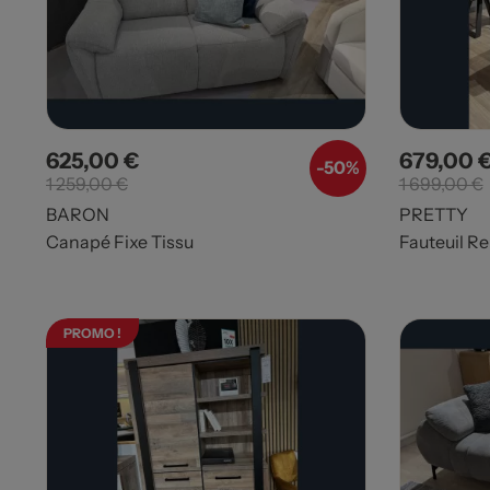
625,00 €
679,00 
Prix
Prix de base
Prix
-50%
1 259,00 €
1 699,00 €
BARON
PRETTY
Canapé Fixe Tissu
Fauteuil Re
PROMO !