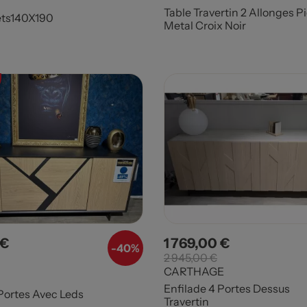
Table Travertin 2 Allonges P
ets140X190
Metal Croix Noir
 €
1 769,00 €
Prix de base
Prix
Prix de base
-40%
2 945,00 €
CARTHAGE
Enfilade 4 Portes Dessus
 Portes Avec Leds
Travertin