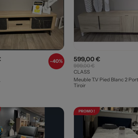
€
599,00 €
Prix de base
Prix
Prix de base
-40%
999,00 €
CLASS
Meuble T.V Pied Blanc 2 Port
v
Tiroir
PROMO !