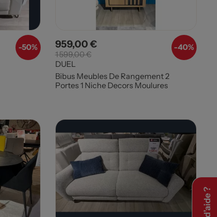
959,00 €
Prix
Prix de base
-50%
-
40%
1 599,00 €
DUEL
Bibus Meubles De Rangement 2
Portes 1 Niche Decors Moulures