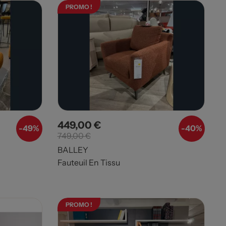
PROMO !
449,00 €
Prix
Prix de base
-49%
-40%
749,00 €
BALLEY
Fauteuil En Tissu
PROMO !