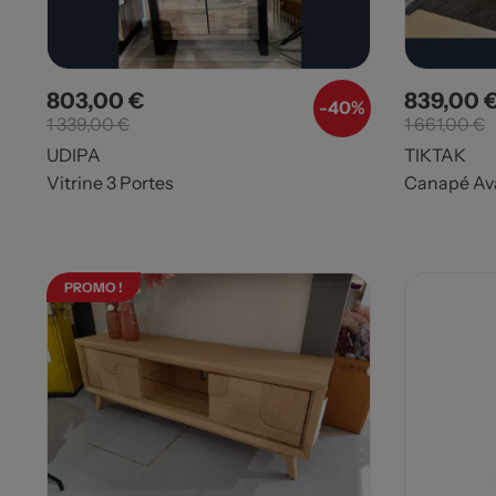
803,00 €
839,00 
Prix
Prix de base
Prix
-40%
1 339,00 €
1 661,00 €
UDIPA
TIKTAK
Vitrine 3 Portes
Canapé Av
PROMO !