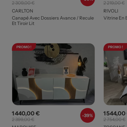
2 309,00 €
2 219,00 €
CARLTON
RIVOLI
Canapé Avec Dossiers Avance / Recule
Vitrine En 
Et Tiroir Lit
PROMO !
PROMO !
1 440,00 €
1 544,00
Prix
Prix de base
Prix
-39%
2 399,00 €
2 754,00 €