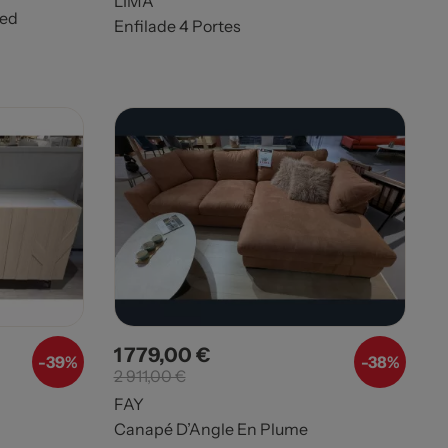
LIMA
ied
Enfilade 4 Portes
1 779,00 €
Prix
Prix de base
-
39%
-38%
2 911,00 €
FAY
Canapé D’Angle En Plume