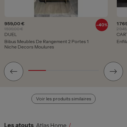
Prix
Prix de base
Prix
959,00 €
1 76
-
40%
1 599,00 €
2 945
DUEL
CAR
Bibus Meubles De Rangement 2 Portes 1
Enfi
Niche Decors Moulures
Voir les produits similaires
Les atouts
Atlas Home
/