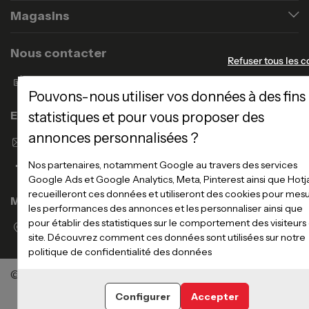
Magasins
Nous contacter
Refuser tous les c
Formulaire de contact
Pouvons-nous utiliser vos données à des fins
Enseigne Atlas Home
statistiques et pour vous proposer des
annonces personnalisées ?
Envoyer un email
Nos partenaires, notamment Google au travers des services
Google Ads et Google Analytics, Meta, Pinterest ainsi que Hotj
recueilleront ces données et utiliseront des cookies pour mes
Magasins
les performances des annonces et les personnaliser ainsi que
pour établir des statistiques sur le comportement des visiteurs
Voir la liste des magasins
site. Découvrez comment ces données sont utilisées sur notre
politique de confidentialité des données
©Meubles Atlas / Atlas Newco
Tous droits réservés
Configurer
Accepter