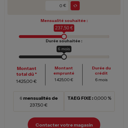
€
Mensualité souhaitée :
237,50 €
Durée souhaitée :
6
mois
Montant
Montant
Durée du
emprunté
crédit
total dû *
1 425,00 €
6
mois
1 425,00 €
mensualités de
TAEG FIXE :
0,000 %
6
237,50 €
Contacter votre magasin