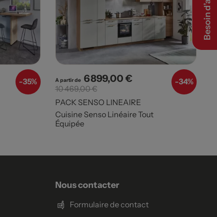
Besoin d’aide ?
6 899,00 €
e base
Prix
Prix de base
-
35%
-
34%
A partir de
10 469,00 €
PACK SENSO LINEAIRE
Cuisine Senso Linéaire Tout
Équipée
Nous contacter
Formulaire de contact