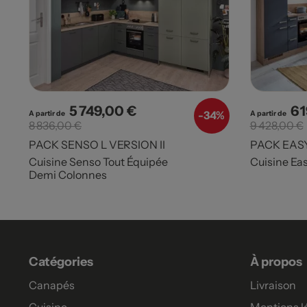
5 749,00 €
6 
Prix
Prix de base
Pri
-
34%
A partir de
A partir de
8 836,00 €
9 428,00 €
PACK SENSO L VERSION II
PACK EAS
Cuisine Senso Tout Équipée
Cuisine Ea
Demi Colonnes
Catégories
À propos
Canapés
Livraison
Cuisine
Mentions l