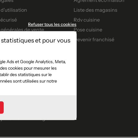
d'utilisation
Liste des magasins
écurisé
Rdv cuisine
Refuser tous les cookies
 générales de vente
Pose cuisine
Devenir franchisé
 statistiques et pour vous
artenaires
nt
le Ads et Google Analytics, Meta,
t des cookies pour mesurer les
s confort
blir des statistiques sur le
jeu concours facebook
nées sont utilisées sur notre
e
jeu concours instagram