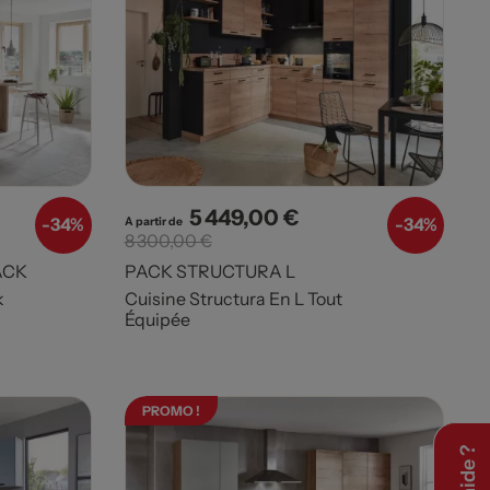
5 449,00 €
e base
Prix
Prix de base
-
34%
-
34%
A partir de
8 300,00 €
ACK
PACK STRUCTURA L
k
Cuisine Structura En L Tout
Équipée
PROMO !