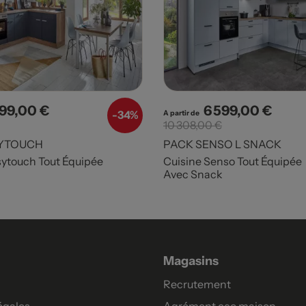
199,00 €
6 599,00 €
x
Prix de base
Prix
Prix d
-
34%
A partir de
10 308,00 €
YTOUCH
PACK SENSO L SNACK
sytouch Tout Équipée
Cuisine Senso Tout Équipée
Avec Snack
Magasins
Recrutement
égales
Agrément eco maison