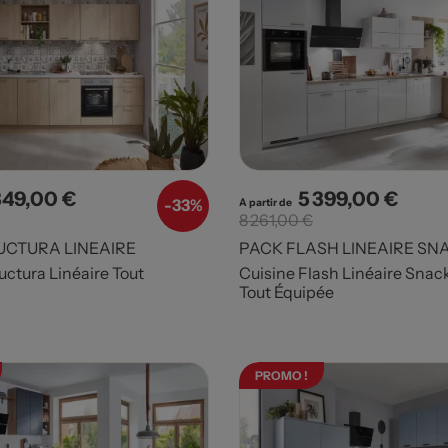
349,00 €
5 399,00 €
x
Prix de base
Prix
Prix d
-
33%
A partir de
8 261,00 €
UCTURA LINEAIRE
PACK FLASH LINEAIRE SN
uctura Linéaire Tout
Cuisine Flash Linéaire Snac
Tout Équipée
PROMO !