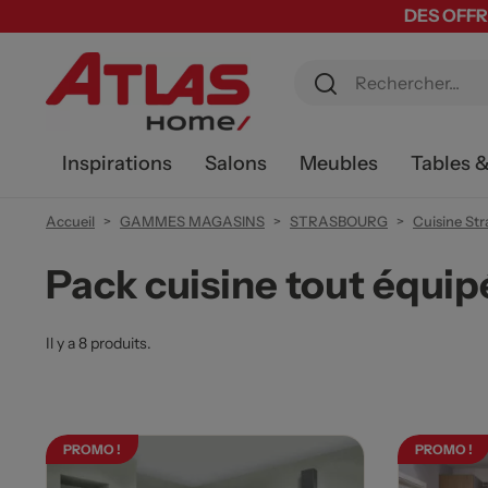
DES OFFR
Inspirations
Salons
Meubles
Tables 
Accueil
GAMMES MAGASINS
STRASBOURG
Cuisine St
Pack cuisine tout équi
Il y a 8 produits.
PROMO !
PROMO !