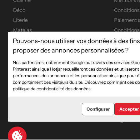
Déco
Conditions 
Literie
Paiement s
Matelas
Conditions
Meubles
Garanties
Pouvons-nous utiliser vos données à des fins
proposer des annonces personnalisées ?
Tables à manger
Tous nos p
Financeme
Nos partenaires, notamment Google au travers des services Goog
Pinterest ainsi que Hotjar recueilleront ces données et utiliseron
Les service
performances des annonces et les personnaliser ainsi que pour éta
Règlement 
comportement des visiteurs du site. Découvrez comment ces don
politique de confidentialité des données
Plan du sit
Blog
Configurer
Accepter
Catalogue
Règlement 