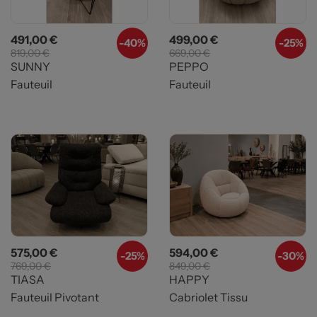
Prix
Prix de base
Prix
Prix de base
491,00 €
499,00 €
-
40%
-
25%
819,00 €
669,00 €
SUNNY
PEPPO
Fauteuil
Fauteuil
Prix
Prix de base
Prix
Prix de base
575,00 €
594,00 €
-
25%
-
30%
769,00 €
849,00 €
TIASA
HAPPY
Fauteuil Pivotant
Cabriolet Tissu