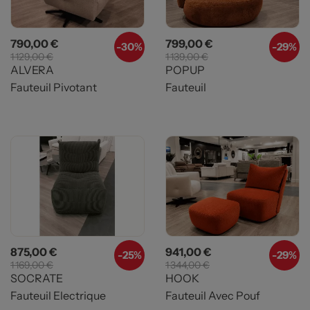
Prix
Prix de base
Prix
Prix de base
790,00 €
799,00 €
-
30%
-
29%
1 129,00 €
1 139,00 €
ALVERA
POPUP
Fauteuil Pivotant
Fauteuil
Prix
Prix de base
Prix
Prix de base
875,00 €
941,00 €
-
25%
-
29%
1 169,00 €
1 344,00 €
SOCRATE
HOOK
Fauteuil Electrique
Fauteuil Avec Pouf