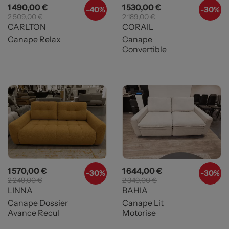
Prix
Prix de base
Prix
Prix de base
1 490,00 €
1 530,00 €
-
40%
-
30%
2 509,00 €
2 189,00 €
CARLTON
CORAIL
Canape Relax
Canape
Convertible
Prix
Prix de base
Prix
Prix de base
1 570,00 €
1 644,00 €
-
30%
-
30%
2 249,00 €
2 349,00 €
LINNA
BAHIA
Canape Dossier
Canape Lit
Avance Recul
Motorise