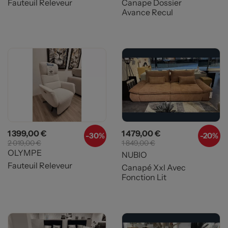
Fauteuil Releveur
Canape Dossier
Avance Recul
Prix
Prix de base
Prix
Prix de base
1 399,00 €
1 479,00 €
-
30%
-20%
2 019,00 €
1 849,00 €
OLYMPE
NUBIO
Fauteuil Releveur
Canapé Xxl Avec
Fonction Lit