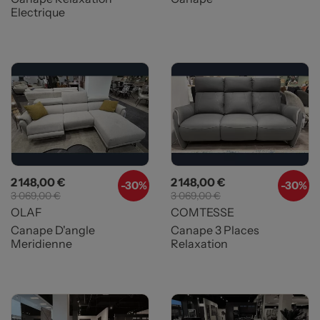
Electrique
Prix
Prix de base
Prix
Prix de base
2 148,00 €
2 148,00 €
-30%
-30%
3 069,00 €
3 069,00 €
OLAF
COMTESSE
Canape D'angle
Canape 3 Places
Meridienne
Relaxation