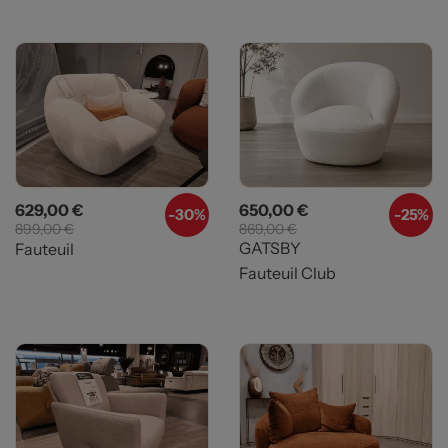
Prix
Prix de base
Prix
Prix de base
629,00 €
650,00 €
-
30%
-
25%
899,00 €
869,00 €
GATSBY
Fauteuil
Fauteuil Club