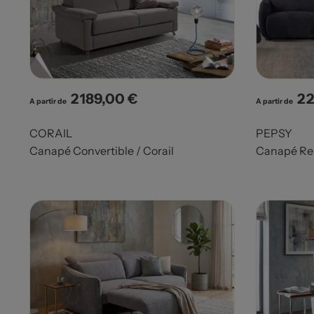
2 189,00 €
2 
Prix
Pri
A partir de
A partir de
CORAIL
PEPSY
Canapé Convertible / Corail
Canapé Rel