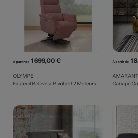
1 699,00 €
1 
Prix
Pri
A partir de
A partir de
OLYMPE
AMARANT
Fauteuil Releveur Pivotant 2 Moteurs
Canapé Con