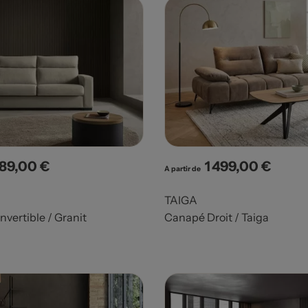
489,00 €
1 499,00 €
x
Prix
A partir de
TAIGA
vertible / Granit
Canapé Droit / Taiga