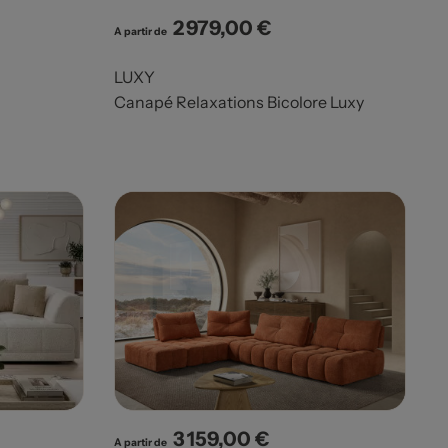
2 979,00 €
Prix
A partir de
LUXY
Canapé Relaxations Bicolore Luxy
3 159,00 €
Prix
A partir de