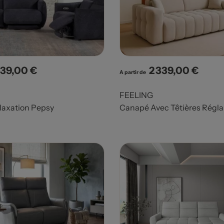
239,00 €
2 339,00 €
x
Prix
A partir de
FEELING
axation Pepsy
Canapé Avec Têtières Régla