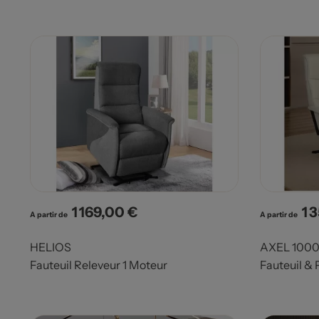
1 169,00 €
1 
Prix
Pri
A partir de
A partir de
HELIOS
AXEL 100
Fauteuil Releveur 1 Moteur
Fauteuil & 