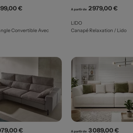
899,00 €
2 979,00 €
x
Prix
A partir de
LIDO
ngle Convertible Avec
Canapé Relaxation / Lido
079,00 €
3 089,00 €
x
Prix
A partir de