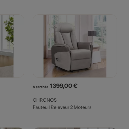
1 399,00 €
Prix
A partir de
CHRONOS
Fauteuil Releveur 2 Moteurs