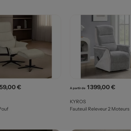
359,00 €
1 399,00 €
x
Prix
A partir de
0
KYROS
Pouf
Fauteuil Releveur 2 Moteurs