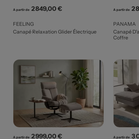
2 849,00 €
2 
Prix
Pri
A partir de
A partir de
FEELING
PANAMA
Canapé Relaxation Glider Électrique
Canapé D'a
Coffre
2 999,00 €
3 
Prix
Pri
A partir de
A partir de