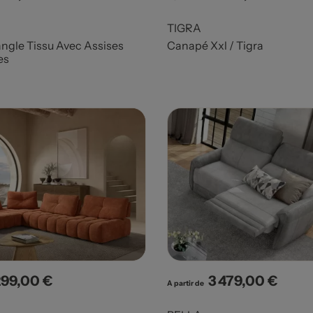
TIGRA
ngle Tissu Avec Assises
Canapé Xxl / Tigra
es
299,00 €
3 479,00 €
x
Prix
A partir de