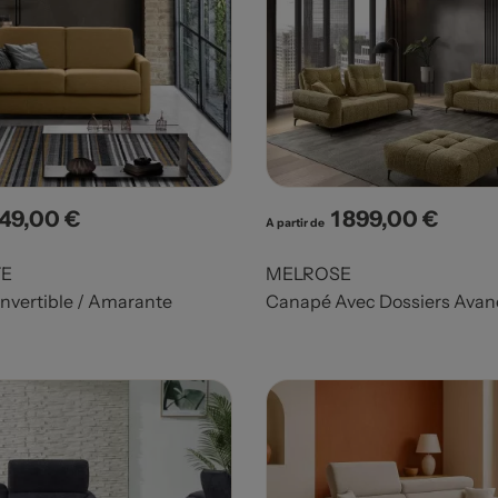
849,00 €
1 899,00 €
x
Prix
A partir de
E
MELROSE
vertible / Amarante
Canapé Avec Dossiers Avan