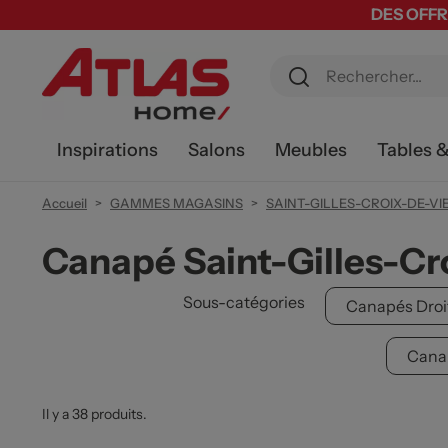
DES OFFR
Inspirations
Salons
Meubles
Tables 
Accueil
GAMMES MAGASINS
SAINT-GILLES-CROIX-DE-VI
Canapé Saint-Gilles-Cr
Sous-catégories
Canapés Droit
Canap
Il y a 38 produits.