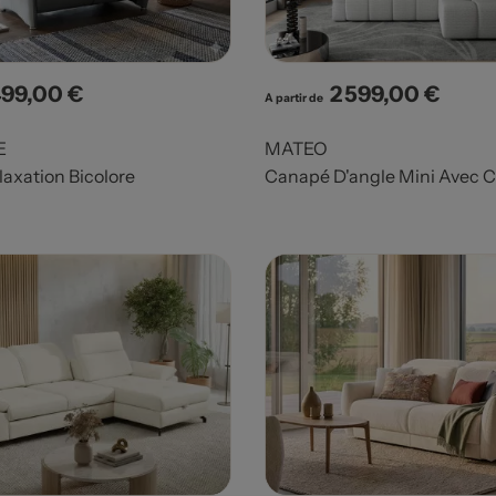
499,00 €
2 599,00 €
x
Prix
A partir de
E
MATEO
axation Bicolore
Canapé D'angle Mini Avec C