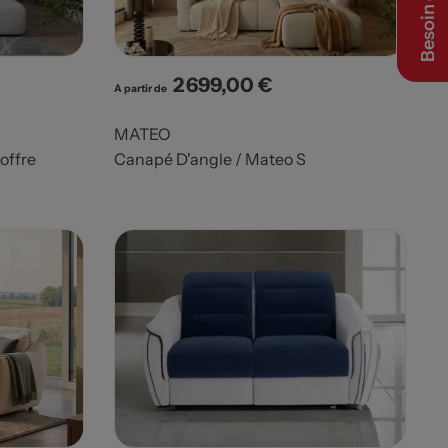
Besoin d’aide ?
2 699,00 €
Prix
A partir de
MATEO
offre
Canapé D'angle / Mateo S