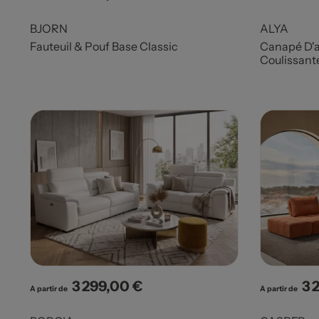
BJORN
ALYA
Fauteuil & Pouf Base Classic
Canapé D'a
Coulissant
3 299,00 €
3 
Prix
Pri
A partir de
A partir de