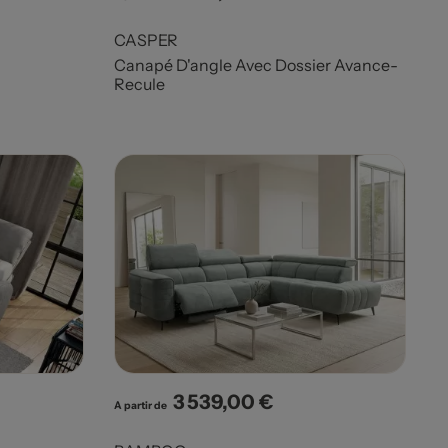
CASPER
Canapé D'angle Avec Dossier Avance-
Recule
3 539,00 €
Prix
A partir de