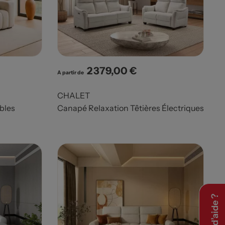
2 379,00 €
Prix
A partir de
CHALET
bles
Canapé Relaxation Têtières Électriques