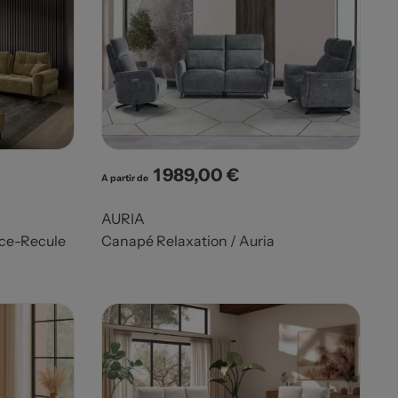
1 989,00 €
Prix
A partir de
AURIA
ce-Recule
Canapé Relaxation / Auria