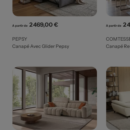
2 469,00 €
2 
Prix
Pri
A partir de
A partir de
PEPSY
COMTESS
Canapé Avec Glider Pepsy
Canapé Rel