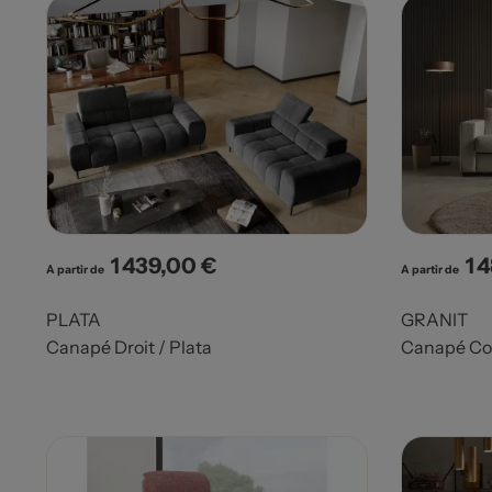
1 439,00 €
1 
Prix
Pri
A partir de
A partir de
PLATA
GRANIT
Canapé Droit / Plata
Canapé Con