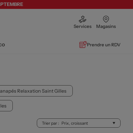
SEPTEMBRE
Services
Magasins
co
Prendre un RDV
anapés Relaxation Saint Gilles
lles
Trier par :