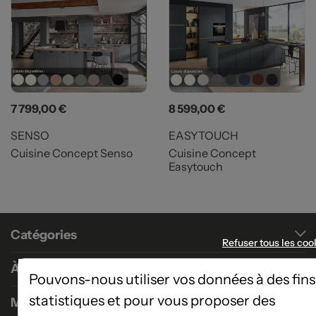
Prix
Prix
7 799,00 €
8 599,00 €
SENSO
EASYTOUCH
Cuisine Concept Senso
Cuisine Concept
Easytouch
Catégories
Refuser tous les coo
À propos
Pouvons-nous utiliser vos données à des fins
statistiques et pour vous proposer des
Magasins