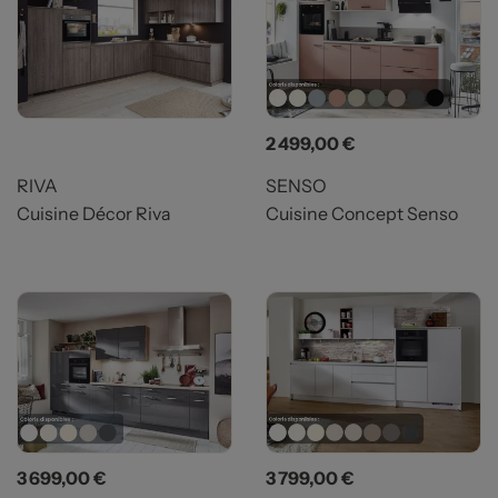
Prix
Prix
2 499,00 €
RIVA
SENSO
Cuisine Décor Riva
Cuisine Concept Senso
Prix
Prix
3 699,00 €
3 799,00 €