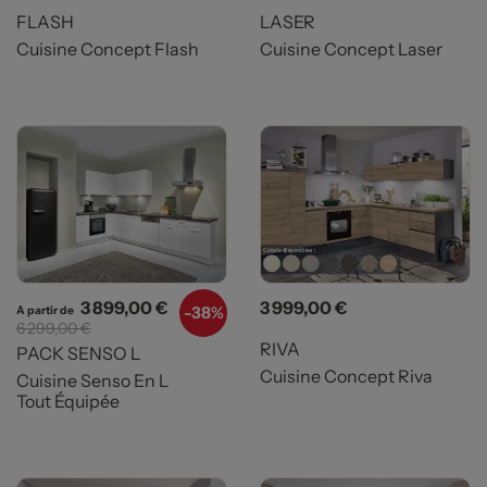
FLASH
LASER
Cuisine Concept Flash
Cuisine Concept Laser
Prix
Prix de base
Prix
3 899,00 €
3 999,00 €
-
38%
A partir de
6 299,00 €
RIVA
PACK SENSO L
Cuisine Concept Riva
Cuisine Senso En L
Tout Équipée