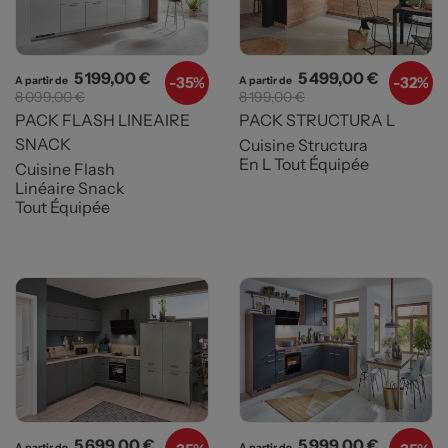
Prix
Prix de base
Prix
Prix de b
5 199,00 €
5 499,00 €
-
35%
-
32%
A partir de
A partir de
8 099,00 €
8 199,00 €
PACK FLASH LINEAIRE
PACK STRUCTURA L
SNACK
Cuisine Structura
En L Tout Équipée
Cuisine Flash
Linéaire Snack
Tout Équipée
Prix
Prix de base
Prix
Prix de b
5 699,00 €
5 999,00 €
A partir de
A partir de