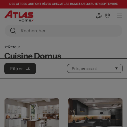
DES OFFRES QUI FONT RÊVER CHEZ ATLAS HOME ! JUSQU'AU 1ER SEPTEMBRE
Retour
Cuisine Domus
Filtrer