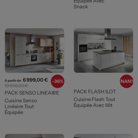
Équipée Avec
Snack
Prix
Prix de base
6 999,00 €
-
36%
-
NAN%
A partir de
10 999,00 €
PACK FLASH ILOT
PACK SENSO LINEAIRE
Cuisine Flash Tout
Cuisine Senso
Équipée Avec Ilôt
Linéaire Tout
Équipée