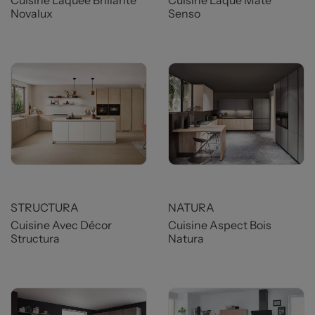
Cuisine Laquée Brillante
Cuisine Laque Mate
Novalux
Senso
Prix
Prix
STRUCTURA
NATURA
Cuisine Avec Décor
Cuisine Aspect Bois
Structura
Natura