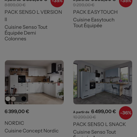
-
35%
-
35%
8 899,00 €
9 299,00 €
PACK SENSO L VERSION
PACK EASYTOUCH
II
Cuisine Easytouch
Tout Équipée
Cuisine Senso Tout
Équipée Demi
Colonnes
Prix
Prix
Prix de b
6 399,00 €
6 499,00 €
-
36%
A partir de
10 299,00 €
NORDIC
PACK SENSO L SNACK
Cuisine Concept Nordic
Cuisine Senso Tout