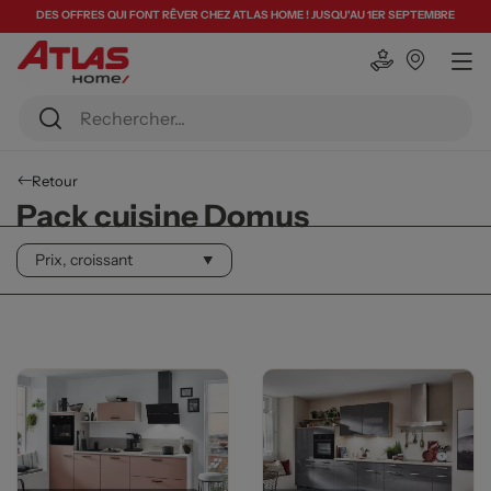
DES OFFRES QUI FONT RÊVER CHEZ ATLAS HOME ! JUSQU'AU 1ER SEPTEMBRE
Retour
Pack cuisine Domus