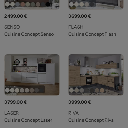
Prix
Prix
2 499,00 €
3 699,00 €
SENSO
FLASH
Cuisine Concept Senso
Cuisine Concept Flash
Prix
Prix
3 799,00 €
3 999,00 €
LASER
RIVA
Cuisine Concept Laser
Cuisine Concept Riva