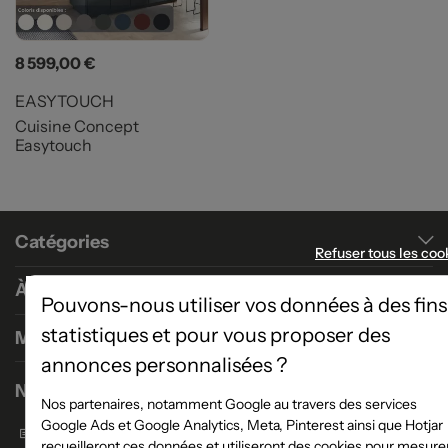
Prix
8 599,00 €
EASYTOUCH
Cuisine Concept
Easytouch
Catégories
Refuser tous les coo
À propos
Pouvons-nous utiliser vos données à des fins
statistiques et pour vous proposer des
Magasins
annonces personnalisées ?
Nous contacter
Nos partenaires, notamment Google au travers des services
Google Ads et Google Analytics, Meta, Pinterest ainsi que Hotjar
Formulaire de contact
recueilleront ces données et utiliseront des cookies pour mesure