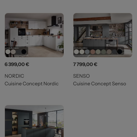
Prix
Prix
6 399,00 €
7 799,00 €
NORDIC
SENSO
Cuisine Concept Nordic
Cuisine Concept Senso