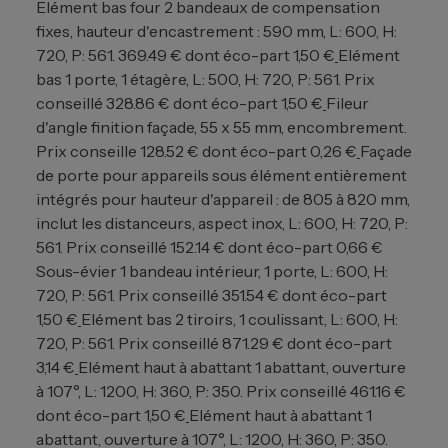
Elément bas four 2 bandeaux de compensation
fixes, hauteur d'encastrement : 590 mm, L: 600, H:
720, P: 561. 369.49 € dont éco-part 1,50 €
Elément
bas 1 porte, 1 étagère, L: 500, H: 720, P: 561. Prix
conseillé 328.86 € dont éco-part 1,50 €
Fileur
d'angle finition façade, 55 x 55 mm, encombrement.
Prix conseille 128.52 € dont éco-part 0,26 €
Façade
de porte pour appareils sous élément entièrement
intégrés pour hauteur d'appareil : de 805 à 820 mm,
inclut les distanceurs, aspect inox, L: 600, H: 720, P:
561. Prix conseillé 152.14 € dont éco-part 0,66 €
Sous-évier 1 bandeau intérieur, 1 porte, L: 600, H:
720, P: 561. Prix conseillé 351.54 € dont éco-part
1,50 €
Elément bas 2 tiroirs, 1 coulissant, L: 600, H:
720, P: 561. Prix conseillé 871.29 € dont éco-part
3,14 €
Elément haut à abattant 1 abattant, ouverture
à 107°, L: 1200, H: 360, P: 350. Prix conseillé 461.16 €
dont éco-part 1,50 €
Elément haut à abattant 1
abattant, ouverture à 107°, L: 1200, H: 360, P: 350.