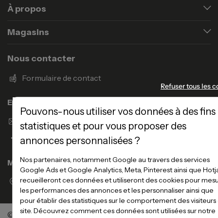
À propos
Magasins
Nous contacter
Formulaire de contact
Refuser tous les c
Enseigne Atlas Home
Pouvons-nous utiliser vos données à des fins
Envoyer un email
statistiques et pour vous proposer des
annonces personnalisées ?
Nos partenaires, notamment Google au travers des services
Magasins
Google Ads et Google Analytics, Meta, Pinterest ainsi que Hotj
recueilleront ces données et utiliseront des cookies pour mes
Voir la liste des magasins
les performances des annonces et les personnaliser ainsi que
pour établir des statistiques sur le comportement des visiteurs
site. Découvrez comment ces données sont utilisées sur notre
©Meubles Atlas / Atlas Newco
Tous droits réservés