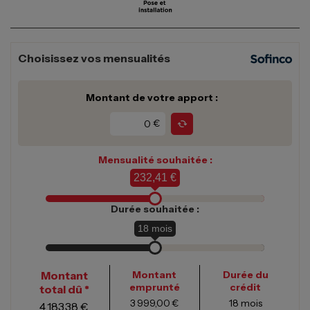
Choisissez vos mensualités
Montant de votre apport :
€
Mensualité souhaitée :
232,41 €
Durée souhaitée :
18
mois
Montant
Montant
Durée du
emprunté
crédit
total dû *
3 999,00 €
18
mois
4 183,38 €