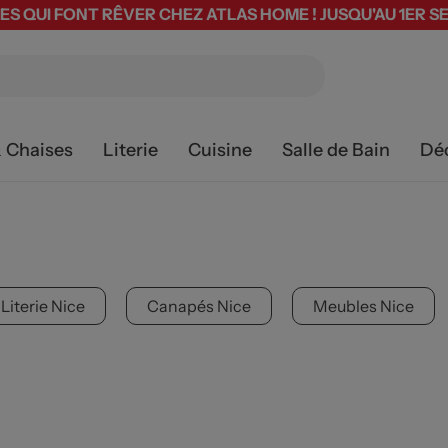
ES QUI FONT RÊVER CHEZ ATLAS HOME ! JUSQU'AU 1ER 
& Chaises
Literie
Cuisine
Salle de Bain
Dé
Literie Nice
Canapés Nice
Meubles Nice