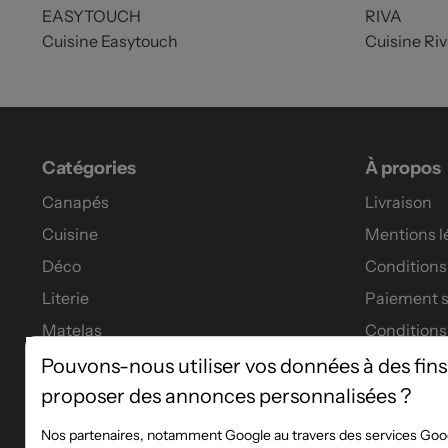
EASYTOUCH
RIVA
Cuisine Easytouch
Cuisine Ri
Catégories
À propos
Canapés
Livraison
Cuisine
Mentions l
Déco
Conditions 
Literie
Paiement s
Matelas
Conditions
Meubles
Garanties
Pouvons-nous utiliser vos données à des fins
proposer des annonces personnalisées ?
Tables à manger
Tous nos p
Financeme
Nos partenaires, notamment Google au travers des services Goog