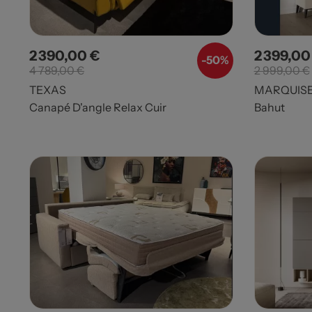
2 390,00 €
2 399,00
Prix
Prix de base
Prix
-50%
4 789,00 €
2 999,00 €
TEXAS
MARQUIS
Canapé D'angle Relax Cuir
Bahut