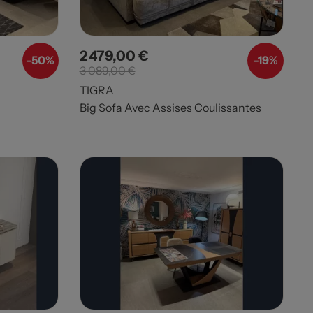
2 479,00 €
Prix
Prix de base
-50%
-19%
3 089,00 €
TIGRA
Big Sofa Avec Assises Coulissantes