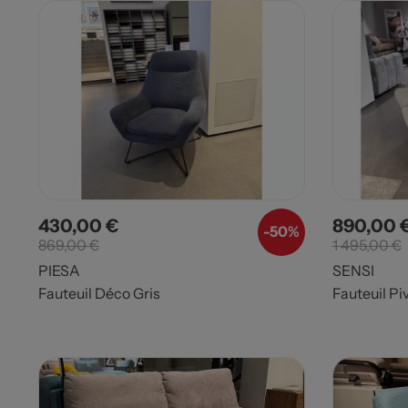
430,00 €
890,00 
Prix
Prix de base
Prix
-50%
869,00 €
1 495,00 €
PIESA
SENSI
Fauteuil Déco Gris
Fauteuil Pi