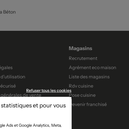
va Béton
Magasins
Recrutement
égales
Agrément eco maison
d'utilisation
Liste des magasins
écurisé
Rdv cuisine
Refuser tous les cookies
 générales de vente
Pose cuisine
Devenir franchisé
 statistiques et pour vous
artenaires
nt
le Ads et Google Analytics, Meta,