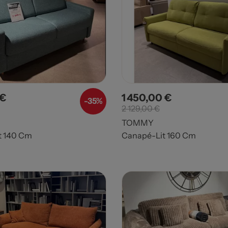
 €
1 450,00 €
Prix de base
Prix
Prix de base
-35%
2 129,00 €
TOMMY
t 140 Cm
Canapé-Lit 160 Cm