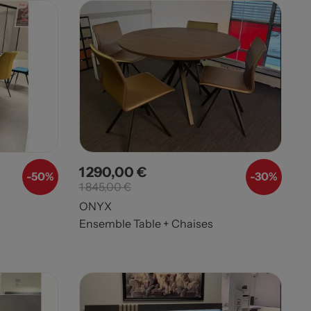
1 290,00 €
Prix
Prix de base
-50%
-30%
1 845,00 €
ONYX
Ensemble Table + Chaises