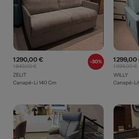
1 290,00 €
1 299,00
Prix
Prix de base
Prix
-30%
1 849,00 €
1 999,00 €
ZELIT
WILLY
Canapé-Li 140 Cm
Canapé-Li