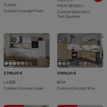
5 889,00 €
FLASH
PACK SENSO L
Cuisine Concept Flash
Cuisine Senso En L
Tout Équipée
Prix
Prix
3 799,00 €
3 999,00 €
LASER
RIVA
Cuisine Concept Laser
Cuisine Concept Riva