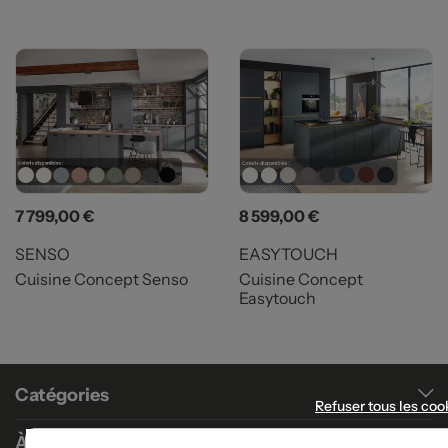
Prix
Prix
7 799,00 €
8 599,00 €
SENSO
EASYTOUCH
Cuisine Concept Senso
Cuisine Concept
Easytouch
Catégories
Refuser tous les coo
À propos