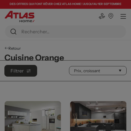
DES OFFRES QUI FONT RÊVER CHEZ ATLAS HOME ! JUSQU'AU 1ER SEPTEMBRE
Retour
Cuisine Orange
Filtrer