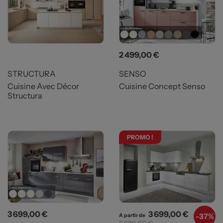
Prix
Prix
2 499,00 €
STRUCTURA
SENSO
Cuisine Avec Décor
Cuisine Concept Senso
Structura
PROMO !
Prix
Prix
Prix de b
3 699,00 €
3 699,00 €
-
37%
A partir de