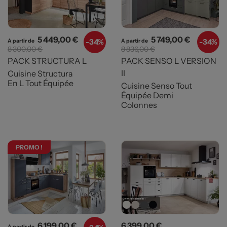
Prix
Prix de base
Prix
Prix de b
5 449,00 €
5 749,00 €
-
34%
-
34%
A partir de
A partir de
8 300,00 €
8 836,00 €
PACK STRUCTURA L
PACK SENSO L VERSION
II
Cuisine Structura
En L Tout Équipée
Cuisine Senso Tout
Équipée Demi
Colonnes
PROMO !
Prix
Prix de base
Prix
6 199,00 €
6 399,00 €
A partir de