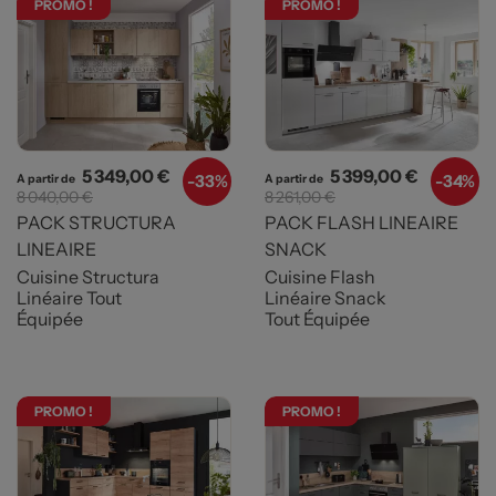
PROMO !
PROMO !
Prix
Prix de base
Prix
Prix de b
5 349,00 €
5 399,00 €
-
33%
-
34%
A partir de
A partir de
8 040,00 €
8 261,00 €
PACK STRUCTURA
PACK FLASH LINEAIRE
LINEAIRE
SNACK
Cuisine Structura
Cuisine Flash
Linéaire Tout
Linéaire Snack
Équipée
Tout Équipée
PROMO !
PROMO !