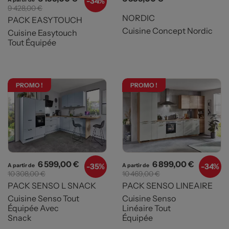
-
34%
9 428,00 €
NORDIC
PACK EASYTOUCH
Cuisine Concept Nordic
Cuisine Easytouch
Tout Équipée
PROMO !
PROMO !
Prix
Prix de base
Prix
Prix de b
6 599,00 €
6 899,00 €
-
35%
-
34%
A partir de
A partir de
10 308,00 €
10 469,00 €
PACK SENSO L SNACK
PACK SENSO LINEAIRE
Cuisine Senso Tout
Cuisine Senso
Équipée Avec
Linéaire Tout
Snack
Équipée