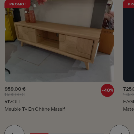
PROMO !
PR
Prix
Prix de base
Prix
959,00 €
725,
-40%
1 599,00 €
1 453
RIVOLI
EAG
Meuble Tv En Chêne Massif
Mate