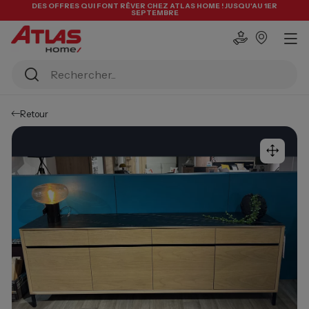
DES OFFRES QUI FONT RÊVER CHEZ ATLAS HOME ! JUSQU'AU 1ER
SEPTEMBRE
Retour