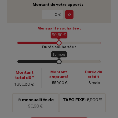
Montant de votre apport :
€
Mensualité souhaitée :
90,60 €
Durée souhaitée :
18
mois
Montant
Montant
Durée du
emprunté
crédit
total dû *
1 559,00 €
18
mois
1 630,80 €
mensualités de
TAEG FIXE :
5,900 %
18
90,60 €