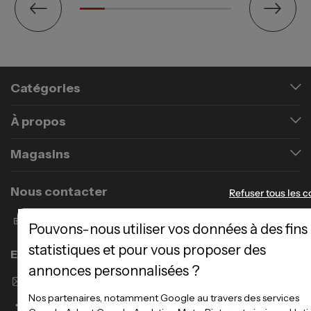
Catégories
À propos
Magasins
Nous contacter
Refuser tous les c
Formulaire de contact
Pouvons-nous utiliser vos données à des fins
statistiques et pour vous proposer des
Enseigne Atlas Home
annonces personnalisées ?
Envoyer un email
Nos partenaires, notamment Google au travers des services