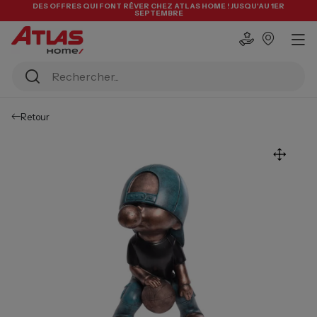
DES OFFRES QUI FONT RÊVER CHEZ ATLAS HOME ! JUSQU'AU 1ER
SEPTEMBRE
Retour