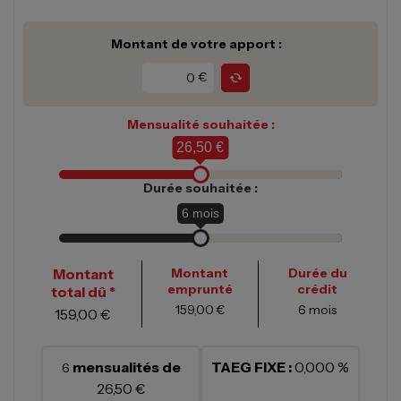
Montant de votre apport :
€
Mensualité souhaitée :
26,50 €
Durée souhaitée :
6
mois
Montant
Montant
Durée du
emprunté
crédit
total dû *
159,00 €
6
mois
159,00 €
mensualités de
TAEG FIXE :
0,000 %
6
26,50 €