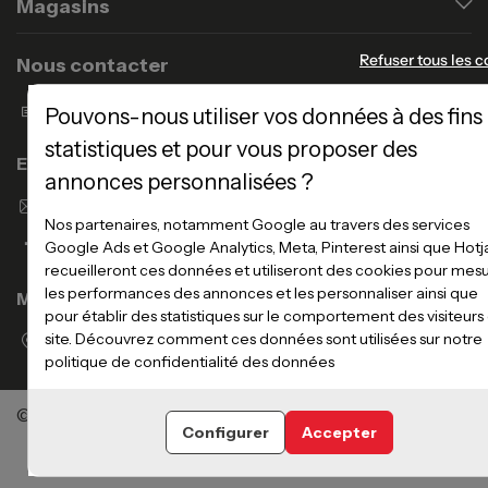
Magasins
Refuser tous les c
Nous contacter
Formulaire de contact
Pouvons-nous utiliser vos données à des fins
statistiques et pour vous proposer des
Enseigne Atlas Home
annonces personnalisées ?
Envoyer un email
Nos partenaires, notamment Google au travers des services
Google Ads et Google Analytics, Meta, Pinterest ainsi que Hotj
recueilleront ces données et utiliseront des cookies pour mes
les performances des annonces et les personnaliser ainsi que
Magasins
pour établir des statistiques sur le comportement des visiteurs
site. Découvrez comment ces données sont utilisées sur notre
Voir la liste des magasins
politique de confidentialité des données
©Meubles Atlas / Atlas Newco
Tous droits réservés
Configurer
Accepter