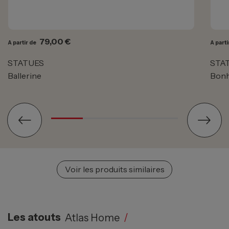
Prix
79,00 €
A partir de
A parti
STATUES
STA
Ballerine
Bon
Voir les produits similaires
Les atouts
Atlas Home
/