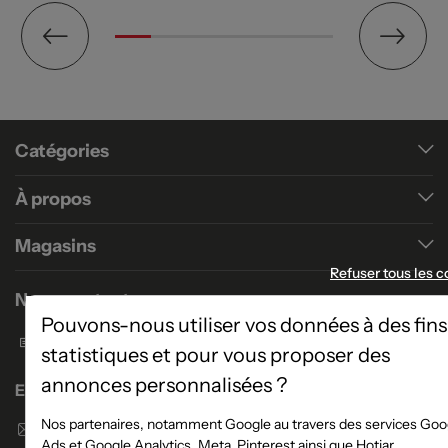
Catégories
À propos
Magasins
Refuser tous les c
Nous contacter
Pouvons-nous utiliser vos données à des fins
Formulaire de contact
statistiques et pour vous proposer des
annonces personnalisées ?
Enseigne Atlas Home
Nos partenaires, notamment Google au travers des services Goo
Envoyer un email
Ads et Google Analytics, Meta, Pinterest ainsi que Hotjar