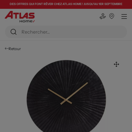
DES OFFRES QUI FONT RÊVER CHEZ ATLAS HOME ! JUSQU'AU 1ER SEPTEMBRE
Retour