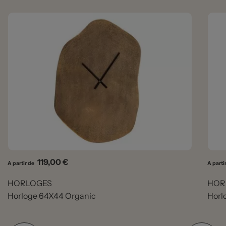
Prix
119,00 €
A partir de
A parti
HORLOGES
HOR
Horloge 64X44 Organic
Horl