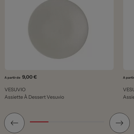
Prix
9,00 €
A partir de
A parti
VESUVIO
VES
Assiette À Dessert Vesuvio
Assi