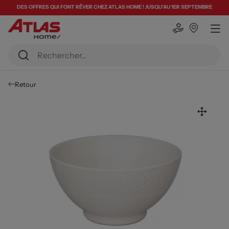
DES OFFRES QUI FONT RÊVER CHEZ ATLAS HOME ! JUSQU'AU 1ER SEPTEMBRE
Retour