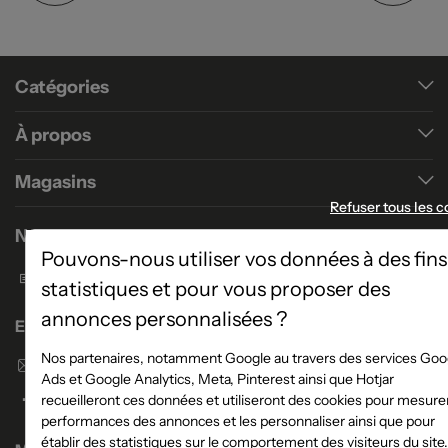
Catégories
À propos
Magasins
Refuser tous les c
Nous contacter
Pouvons-nous utiliser vos données à des fins
Formulaire de contact
statistiques et pour vous proposer des
annonces personnalisées ?
Enseigne Atlas Home
Nos partenaires, notamment Google au travers des services Goo
Envoyer un email
Ads et Google Analytics, Meta, Pinterest ainsi que Hotjar
recueilleront ces données et utiliseront des cookies pour mesurer
performances des annonces et les personnaliser ainsi que pour
établir des statistiques sur le comportement des visiteurs du site.