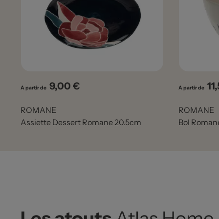
9,00 €
11
Prix
Pri
A partir de
A partir de
ROMANE
ROMANE
Assiette Dessert Romane 20.5cm
Bol Roman
Les atouts
Atlas Home