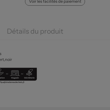
Voir les facilités de paiement
Détails du produit
s
ert,noir