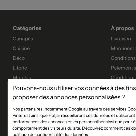
Catégories
À propos
Canapés
Livraison
Cuisine
Mentions l
Déco
Conditions 
Literie
Paiement s
Matelas
Conditions
Meubles
Garanties
Pouvons-nous utiliser vos données à des fins
proposer des annonces personnalisées ?
Tables à manger
Tous nos p
Financeme
Nos partenaires, notamment Google au travers des services Goog
Pinterest ainsi que Hotjar recueilleront ces données et utiliseron
Les service
performances des annonces et les personnaliser ainsi que pour éta
Règlement 
comportement des visiteurs du site. Découvrez comment ces don
politique de confidentialité des données
Plan du sit