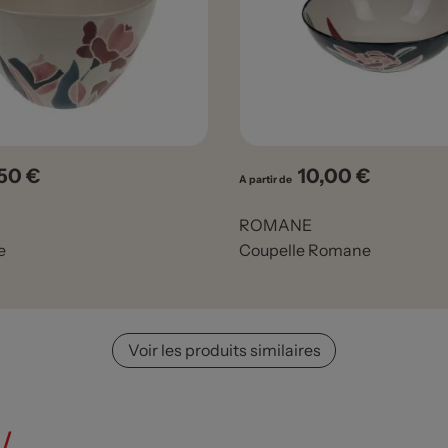
,50 €
10,00 €
x
Prix
A partir de
ROMANE
e
Coupelle Romane
Voir les produits similaires
/