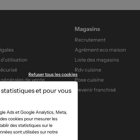
Magasins
Recrutement
égales
Agrément eco maison
d'utilisation
Liste des magasins
écurisé
Rdv cuisine
Refuser tous les cookies
 générales de vente
Pose cuisine
Devenir franchisé
 statistiques et pour vous
artenaires
nt
le Ads et Google Analytics, Meta,
t des cookies pour mesurer les
s confort
blir des statistiques sur le
jeu concours facebook
nées sont utilisées sur notre
e