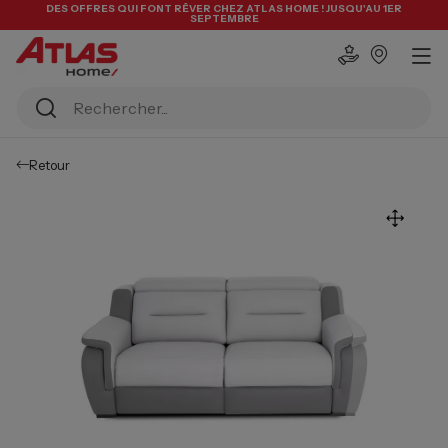
DES OFFRES QUI FONT RÊVER CHEZ ATLAS HOME ! JUSQU'AU 1ER
SEPTEMBRE
Retour