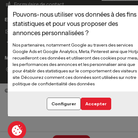
Formulaire de contact
Pouvons-nous utiliser vos données à des fins
Enseigne Atlas Home
statistiques et pour vous proposer des
Envoyer un email
annonces personnalisées ?
Nos partenaires, notamment Google au travers des services
Google Ads et Google Analytics, Meta, Pinterest ainsi que Hotj
Magasins
recueilleront ces données et utiliseront des cookies pour mes
les performances des annonces et les personnaliser ainsi que
Voir la liste des magasins
pour établir des statistiques sur le comportement des visiteurs
site. Découvrez comment ces données sont utilisées sur notre
politique de confidentialité des données
©Meubles Atlas / Atlas Newco
Tous droits réservés
Configurer
Accepter