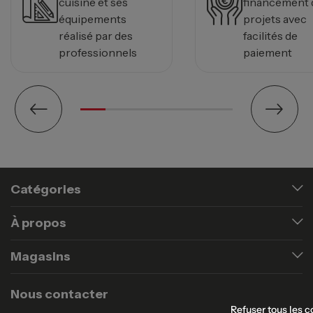
cuisine et ses
financement 
équipements
projets avec
réalisé par des
facilités de
professionnels
paiement
Catégories
À propos
Magasins
Nous contacter
Refuser tous les c