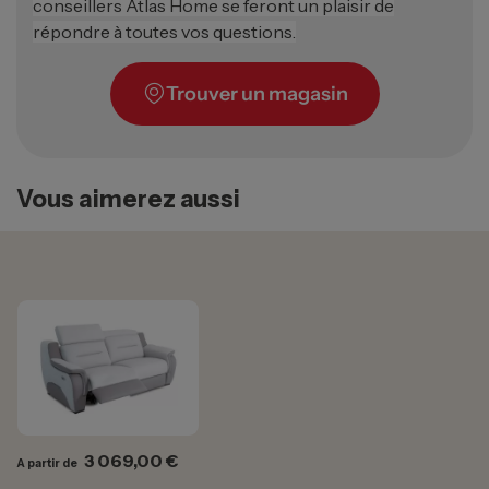
conseillers Atlas Home se feront un plaisir de
répondre à toutes vos questions.
Trouver un magasin
Vous aimerez aussi
Prix
3 069,00 €
A partir de