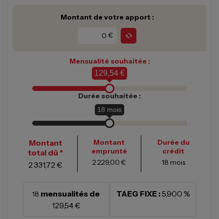
Montant de votre apport :
€
Mensualité souhaitée :
129,54 €
Durée souhaitée :
18
mois
Montant
Montant
Durée du
emprunté
crédit
total dû *
2 229,00 €
18
mois
2 331,72 €
mensualités de
TAEG FIXE :
5,900 %
18
129,54 €