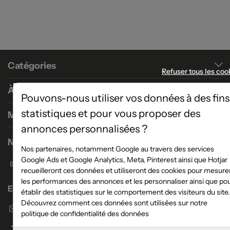
Catégories
Refuser tous les coo
À propos
Pouvons-nous utiliser vos données à des fins
statistiques et pour vous proposer des
Magasins
annonces personnalisées ?
Nous contacter
Nos partenaires, notamment Google au travers des services
Google Ads et Google Analytics, Meta, Pinterest ainsi que Hotjar
Formulaire de contact
recueilleront ces données et utiliseront des cookies pour mesure
les performances des annonces et les personnaliser ainsi que po
Enseigne Atlas Home
établir des statistiques sur le comportement des visiteurs du site.
Découvrez comment ces données sont utilisées sur notre
Envoyer un email
politique de confidentialité des données