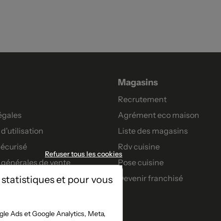
Magasins
Recrutement
égales
Agrément eco maison
d'utilisation
Liste des magasins
écurisé
Rdv cuisine
Refuser tous les cookies
 générales de vente
Pose cuisine
Devenir franchisé
 statistiques et pour vous
artenaires
nt
le Ads et Google Analytics, Meta,