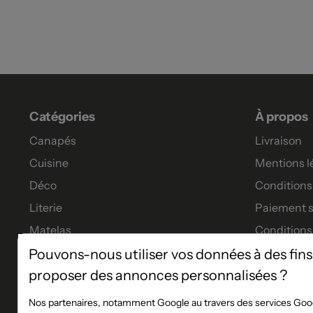
Catégories
À propos
Canapés
Livraison
Cuisine
Mentions l
Déco
Conditions 
Literie
Paiement s
Matelas
Conditions
Meubles
Garanties
Pouvons-nous utiliser vos données à des fins
proposer des annonces personnalisées ?
Tables à manger
Tous nos p
Financeme
Nos partenaires, notamment Google au travers des services Goog