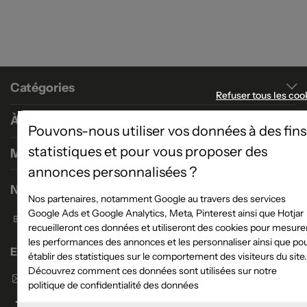
Catégories
Refuser tous les coo
À propos
Pouvons-nous utiliser vos données à des fins
statistiques et pour vous proposer des
Magasins
annonces personnalisées ?
Nous contacter
Nos partenaires, notamment Google au travers des services
Google Ads et Google Analytics, Meta, Pinterest ainsi que Hotjar
Formulaire de contact
recueilleront ces données et utiliseront des cookies pour mesure
les performances des annonces et les personnaliser ainsi que po
Enseigne Atlas Home
établir des statistiques sur le comportement des visiteurs du site.
Découvrez comment ces données sont utilisées sur notre
Envoyer un email
politique de confidentialité des données