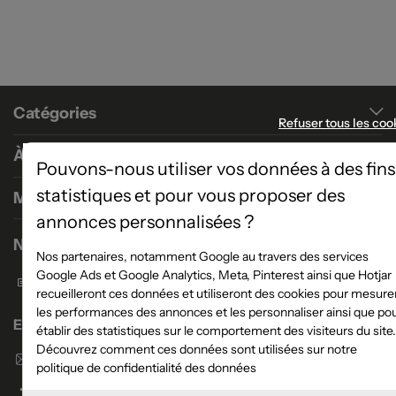
Catégories
Refuser tous les coo
À propos
Pouvons-nous utiliser vos données à des fins
statistiques et pour vous proposer des
Magasins
annonces personnalisées ?
Nous contacter
Nos partenaires, notamment Google au travers des services
Google Ads et Google Analytics, Meta, Pinterest ainsi que Hotjar
Formulaire de contact
recueilleront ces données et utiliseront des cookies pour mesure
les performances des annonces et les personnaliser ainsi que po
Enseigne Atlas Home
établir des statistiques sur le comportement des visiteurs du site.
Découvrez comment ces données sont utilisées sur notre
Envoyer un email
politique de confidentialité des données